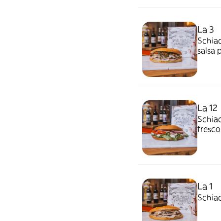
La 3
Schiac
salsa 
La 12
Schiac
fresco
La 1
Schiac