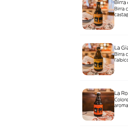
Birra
Birra 
casta
La Gia
Birra 
l'albi
La Ro
Colore
aromat