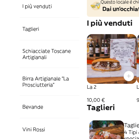
Questo locale è ch
I più venduti
Dai un'occhiat
I più venduti
Taglieri
Schiacciate Toscane
Artigianali
Birra Artigianale "La
Prosciutteria"
La 2
L
10,00 €
Taglieri
Bevande
Tagli
Vini Rossi
4 Tipi 
specia