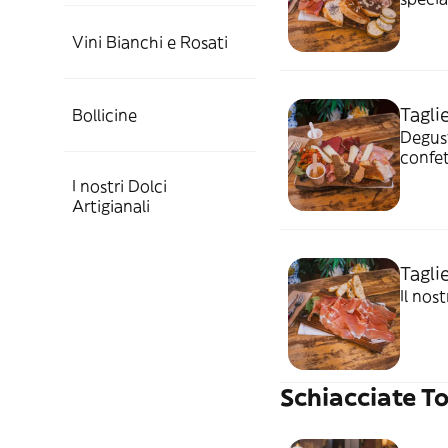
confet
Vini Bianchi e Rosati
Tagli
Bollicine
Degust
confet
I nostri Dolci
Artigianali
Tagli
Il nos
Schiacciate To