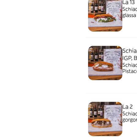
La 13
Schiac
glassa
Schia
IGP, 
Schiac
Pistac
La 2
Schiac
gorgon