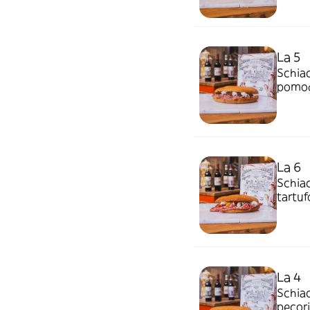
La 5
Schiac
pomod
La 6
Schiac
tartuf
La 4
Schiac
pecor