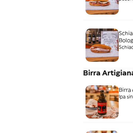
Schia
Bolog
Schiac
Birra Artigian
Birra
Ipa si