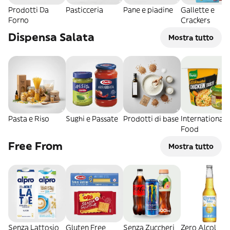
Prodotti Da
Pasticceria
Pane e piadine
Gallette e
Forno
Crackers
Dispensa Salata
Mostra tutto
Pasta e Riso
Sughi e Passate
Prodotti di base
International
Food
Free From
Mostra tutto
Senza Lattosio
Gluten Free
Senza Zuccheri
Zero Alcol