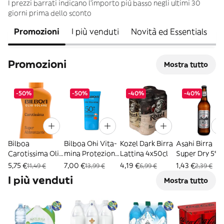
I prezzi barrati indicano l’importo più basso negli ultimi 30
giorni prima dello sconto
Promozioni
I più venduti
Novità ed Essentials
F
Promozioni
Mostra tutto
-50%
-50%
-40%
-40%
Bilboa
Bilboa Ohi Vita-
Kozel Dark Birra
Asahi Birra
Carotissima Olio
mina Protezione
Lattina 4x50cl
Super Dry 5°
Abbronzante
Viso SPF 50+ 40
50cl
5,75 €
7,00 €
4,19 €
1,43 €
11,49 €
13,99 €
6,99 €
2,39 €
200ml
ml
I più venduti
Mostra tutto