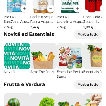
Pack 6 x
Pack 6 x Acqua
Pack 6 x
Coca-Cola Ze
Sant'Anna Acqua
Panna Acqua
Levissima Acqua
Zuccheri
Naturale 1,5L
Naturale 1,5L
Minerale
6x330ml
7,74 €
7,74 €
7,74 €
5,99 €
Naturale
Novità ed Essentials
Mostra tutto
Oligominerale
1,5L
Novità
Save The Food
Essentials Per La
Essentials Pac
Spesa
Frutta e Verdura
Mostra tutto