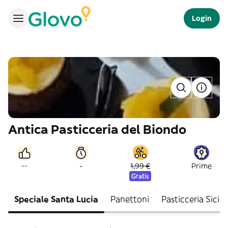
Login
Antica Pasticceria del Biondo
-
--
1,99 €
Prime
Gratis
Speciale Santa Lucia
Panettoni
Pasticceria Sicili