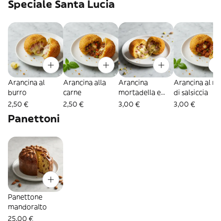
Speciale Santa Lucia
Arancina al
Arancina alla
Arancina
Arancina al ra
burro
carne
mortadella e
di salsiccia
pistacchio
2,50 €
2,50 €
3,00 €
3,00 €
Panettoni
Panettone
mandoralto
25,00 €