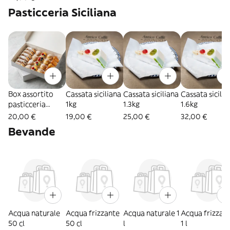
Pasticceria Siciliana
Box assortito
Cassata siciliana
Cassata siciliana
Cassata sicilia
pasticceria
1kg
1.3kg
1.6kg
mignon 1kg
20,00 €
19,00 €
25,00 €
32,00 €
Bevande
Acqua naturale
Acqua frizzante
Acqua naturale 1
Acqua frizzan
50 cl
50 cl
l
1 l