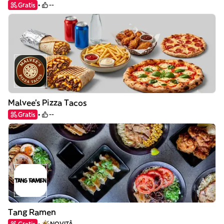
Gratis
--
Malvee’s Pizza Tacos
Gratis
--
Tang Ramen
Gratis
NOVITÀ