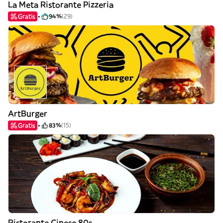
La Meta Ristorante Pizzeria
Gratis
94%
(29)
ArtBurger
Gratis
83%
(15)
Ristorante Cinese 80s