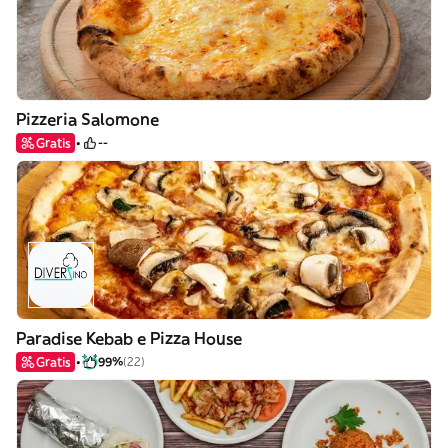
Pizzeria Salomone
Gratis
--
Paradise Kebab e Pizza House
Gratis
99%
(22)