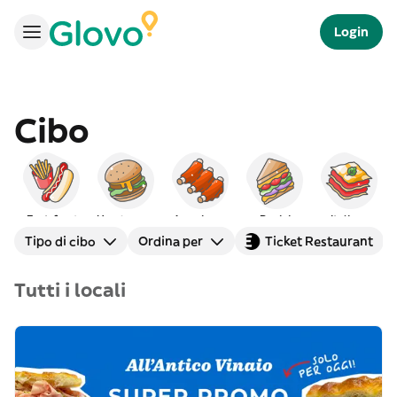
Login
Cibo
Fast-food
Hamburger
Americano
Panini
Italiano
Tipo di cibo
Ordina per
Ticket Restaurant
Tutti i locali