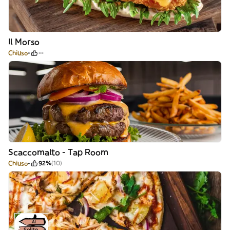
Il Morso
Chiuso
--
Scaccomalto - Tap Room
Chiuso
92%
(10)