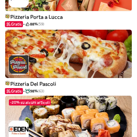
Pizzeria Porta a Lucca
Gratis
88%
(59)
Pizzeria Del Pascoli
Gratis
98%
(63)
-20% su alcuni articoli