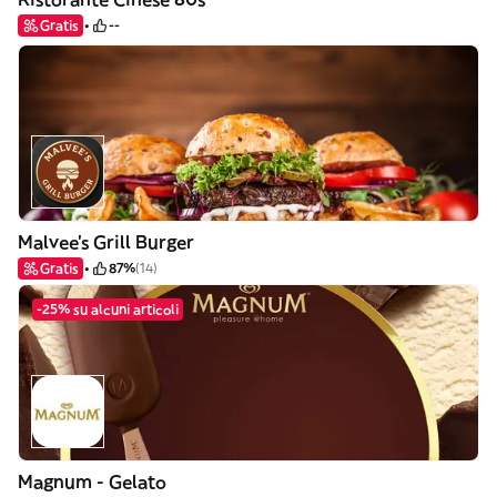
Gratis
--
Malvee’s Grill Burger
Gratis
87%
(14)
-25% su alcuni articoli
Magnum - Gelato