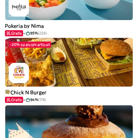
Pokeria by Nima
Gratis
95%
(226)
-20% su alcuni articoli
Chick N Burger
Gratis
94%
(176)