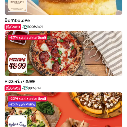
Bombolove
Gratis
100%
(42)
-20% su alcuni articoli
Pizzeria 4&99
Gratis
99%
(74)
-20% su alcuni articoli
-25% con Prime