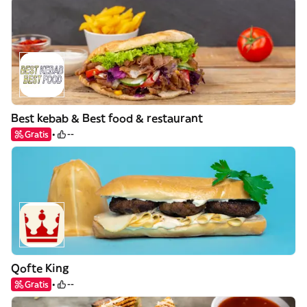
Best kebab & Best food & restaurant
Gratis
--
Qofte King
Gratis
--