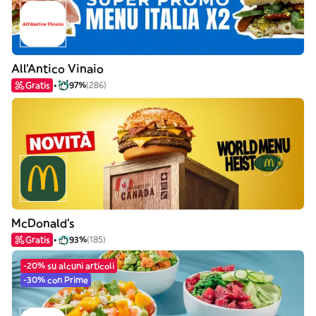
All'Antico Vinaio
Gratis
97%
(286)
McDonald's
Gratis
93%
(185)
-20% su alcuni articoli
-30% con Prime