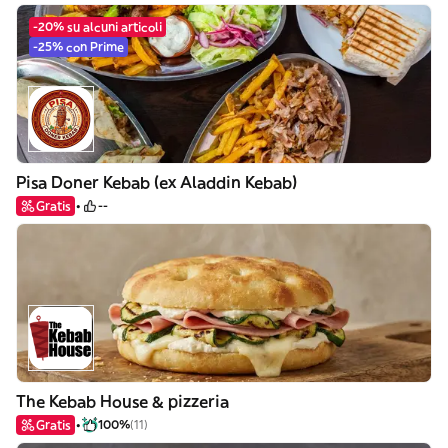
-20% su alcuni articoli
-25% con Prime
Pisa Doner Kebab (ex Aladdin Kebab)
Gratis
--
The Kebab House & pizzeria
Gratis
100%
(11)