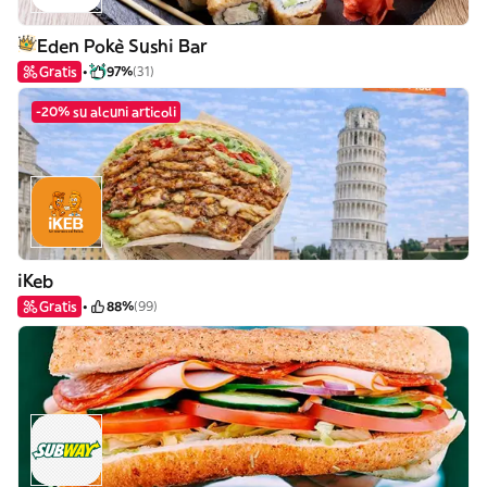
Eden Pokè Sushi Bar
Gratis
97%
(31)
-20% su alcuni articoli
iKeb
Gratis
88%
(99)