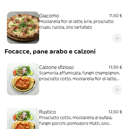
Giacomo
11,50 €
Mozzarella fior di latte, brie, prosciutto
crudo, rucola, olio tartufato
Focacce, pane arabo e calzoni
Calzone sfizioso
13,50 €
Scamorza affumicata, funghi champignon,
prosciutto cotto, mozzarella fior di latte,
pomodoro Mutti, olio extravergine e
origano
Rustico
12,50 €
Prosciutto cotto, mozzarella di bufala,
funghi porcini, pomodoro Mutti, olio
extravergine e origano