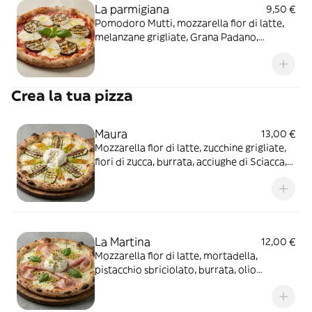
La parmigiana
9,50 €
Pomodoro Mutti, mozzarella fior di latte,
melanzane grigliate, Grana Padano,
basilico, olio extravergine
Crea la tua pizza
Maura
13,00 €
Mozzarella fior di latte, zucchine grigliate,
fiori di zucca, burrata, acciughe di Sciacca,
origano
La Martina
12,00 €
Mozzarella fior di latte, mortadella,
pistacchio sbriciolato, burrata, olio
extravergine, basilico