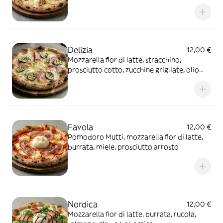
pera, miele, noci
Delizia
12,00 €
Mozzarella fior di latte, stracchino,
prosciutto cotto, zucchine grigliate, olio
extravergine, origano
Favola
12,00 €
Pomodoro Mutti, mozzarella fior di latte,
burrata, miele, prosciutto arrosto
Nordica
12,00 €
Mozzarella fior di latte, burrata, rucola,