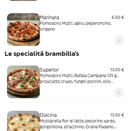
Marinara
6,50 €
Pomodoro Mutti, aglio, peperoncino,
origano
Le specialità brambilla's
Superior
13,50 €
Pomodoro Mutti, Bufala Campana 125 g,
prosciutto crudo, funghi porcini, olio
tartufato, basilico
Dolcina
13,50 €
Mozzarella fior di latte, pecorino sardo,
gorgonzola, stracchino, Grana Padano,