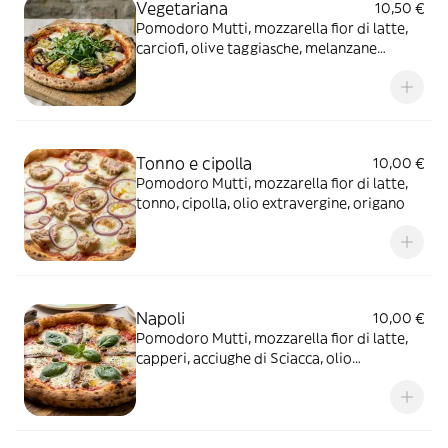
Vegetariana
10,50 €
Pomodoro Mutti, mozzarella fior di latte,
carciofi, olive taggiasche, melanzane
grigliate, rucola, olio extravergine
Tonno e cipolla
10,00 €
Pomodoro Mutti, mozzarella fior di latte,
tonno, cipolla, olio extravergine, origano
Napoli
10,00 €
Pomodoro Mutti, mozzarella fior di latte,
capperi, acciughe di Sciacca, olio
extravergine, origano