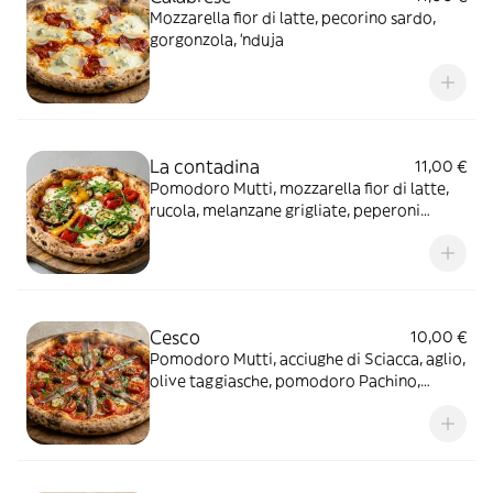
Mozzarella fior di latte, pecorino sardo,
gorgonzola, 'nduja
La contadina
11,00 €
Pomodoro Mutti, mozzarella fior di latte,
rucola, melanzane grigliate, peperoni
grigliati, zucchine grigliate, olio all'aglio
Cesco
10,00 €
Pomodoro Mutti, acciughe di Sciacca, aglio,
olive taggiasche, pomodoro Pachino,
prezzemolo, origano, olio extravergine