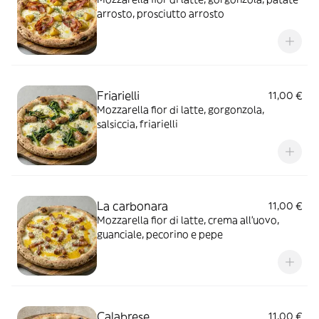
arrosto, prosciutto arrosto
Friarielli
11,00 €
Mozzarella fior di latte, gorgonzola,
salsiccia, friarielli
La carbonara
11,00 €
Mozzarella fior di latte, crema all'uovo,
guanciale, pecorino e pepe
Calabrese
11,00 €