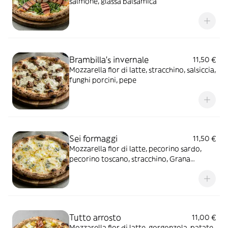
salmone, glassa balsamica
Brambilla's invernale
11,50 €
Mozzarella fior di latte, stracchino, salsiccia,
funghi porcini, pepe
Sei formaggi
11,50 €
Mozzarella fior di latte, pecorino sardo,
pecorino toscano, stracchino, Grana
Padano, gorgonzola, olio extravergine
Tutto arrosto
11,00 €
Mozzarella fior di latte, gorgonzola, patate