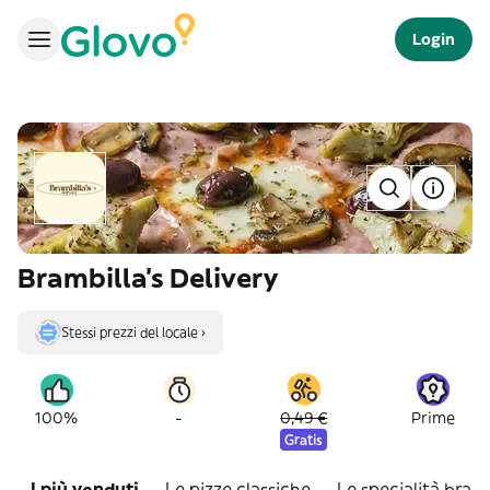
Login
Brambilla's Delivery
Stessi prezzi del locale ›
-
100%
0,49 €
Prime
Gratis
I più venduti
Le pizze classiche
Le specialità bramb