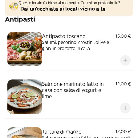
Questo locale è chiuso al momento. Cerchi un posto simile?
Dai un'occhiata ai locali vicino a te
Antipasti
Antipasto toscano
15,00 €
Salumi, pecorino, crostini, olive e
giardiniera fatta in casa
Salmone marinato fatto in
12,00 €
casa con salsa di yogurt e
lime
Tartare di manzo
12,00 €
Salmone marinato fatto in casa con salsa di