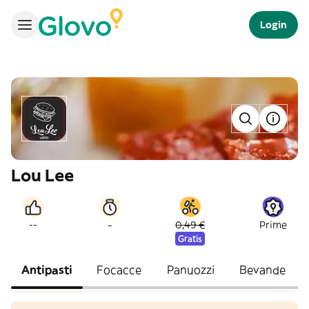
Login
Lou Lee
-
--
0,49 €
Prime
Gratis
Antipasti
Focacce
Panuozzi
Bevande