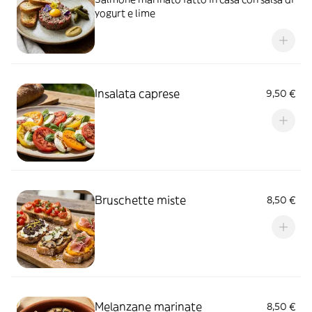
yogurt e lime
Insalata caprese
9,50 €
Bruschette miste
8,50 €
Melanzane marinate
8,50 €