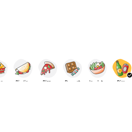
iano
Piadina
Pizza
Dessert
Insalate
Birra