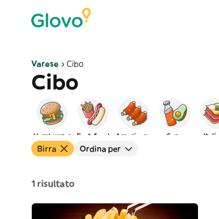
Varese
Cibo
Cibo
Hamburger
Fast-food
Americano
Sano
Ital
Birra
Ordina per
1 risultato