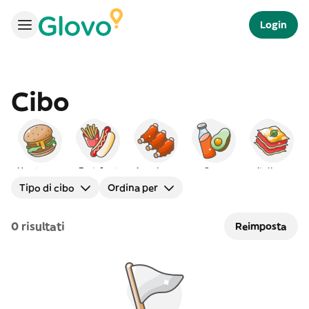
Login
Cibo
Hamburger
Fast-food
Americano
Sano
Italiano
Tipo di cibo
Ordina per
0 risultati
Reimposta