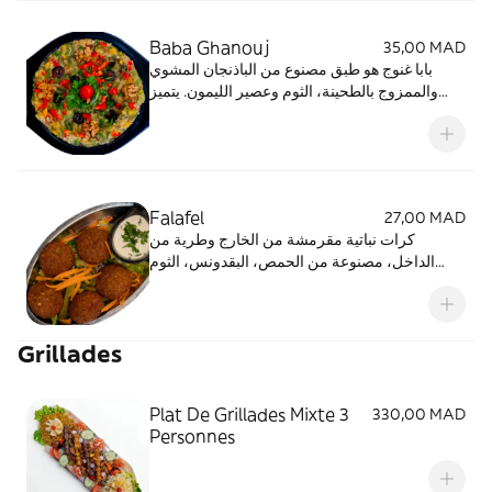
وأنيقة
Baba Ghanouj
35,00 MAD
بابا غنوج هو طبق مصنوع من الباذنجان المشوي
والممزوج بالطحينة، الثوم وعصير الليمون. يتميز
بقوامه الكريمي ونكهته المدخنة التي تجعله جزءًا
أساسيًا من المقبلات الشرقية. يقدم مع زيت الزيتون
وخبز البيتا، ويتميز ببساطته وطعمه الرفيع الذي
يأسر الحواس
Falafel
27,00 MAD
كرات نباتية مقرمشة من الخارج وطرية من
الداخل، مصنوعة من الحمص، البقدونس، الثوم
والتوابل الشرقية. تقدم مع الصوص أو في
ساندويش، وهي طبق شعبي وأصيل من المطبخ
الشرق أوسطي. خيار لذيذ ومشبع للنباتيين ولكل
Grillades
محبي النكهات الغنية
Plat De Grillades Mixte 3
330,00 MAD
Personnes