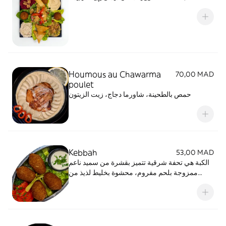
Houmous au Chawarma
70,00 MAD
poulet
حمص بالطحينة، شاورما دجاج، زيت الزيتون
Kebbah
53,00 MAD
الكبة هي تحفة شرقية تتميز بقشرة من سميد ناعم
ممزوجة بلحم مفروم، محشوة بخليط لذيذ من
اللحم المتبل، الصنوبر والتوابل. طبق غني بالنكهات
يعكس كرم المطبخ الشرق أوسطي ويظل خيارًا
مميزًا للضيافة والتمتع