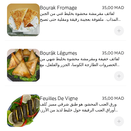
Bourak Fromage
35,00 MAD
لفائف مقرمشة محشوة بخليط غني من الجبن
المذاب . ملفوفة بعجينة رقيقة ومقلية حتى تصبح
ذهبية، تقدم تجربة مذاقية فريدة. مثالي كمقبلات أو
وجبة خفيفة لذيذة. لا يمكن مقاومته
Bourák Légumes
35,00 MAD
لفائف خفيفة ومقرمشة محشوة بخليط شهي من
الخضروات الطازجة الكوسا، الجزر والفلفل، مع
تتبيل بالأعشاب والتوابل. ملفوفة بعجينة رقيقة
ومقلية لتصبح ذهبية، تجمع بين النكهة الطازجة
والطعم الغني. مثالية كمقبلات نباتية أو وجبة صحية
ولذيذة
Feuilles De Vigne
35,00 MAD
ورق العنب المحشو، هو طبق شرقي مميز. تُلف
أوراق العنب الرقيقة حول خليط لذيذ من الأرز،
الأعشاب الطازجة مثل النعناع والبقدونس، والتوابل،
وأحيانًا اللحم المفروم. تُطهى على نار هادئة لتقدم
نكهات منعشة وغنية. مثالية كمقبلات أو وجبة خفيفة