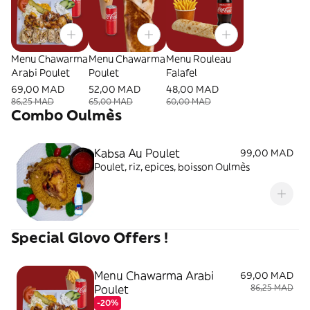
Menu Chawarma
Menu Chawarma
Menu Rouleau
Arabi Poulet
Poulet
Falafel
69,00 MAD
52,00 MAD
48,00 MAD
86,25 MAD
65,00 MAD
60,00 MAD
Combo Oulmès
Kabsa Au Poulet
99,00 MAD
Poulet, riz, epices, boisson Oulmès
Special Glovo Offers !
Menu Chawarma Arabi
69,00 MAD
Poulet
86,25 MAD
-20%