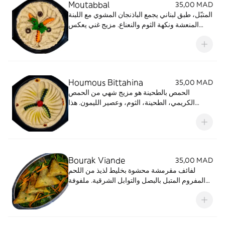
Moutabbal
35,00 MAD
المتبّل، طبق لبناني يجمع الباذنجان المشوي مع اللبنة
المنعشة ونكهة الثوم والنعناع. مزيج غني يعكس
دفء الشرق الأوسط. بسيط، أنيق، ومثالي كمقبلات
أو مع الشواء.
Houmous Bittahina
35,00 MAD
الحمص بالطحينة هو مزيج شهي من الحمص
الكريمي، الطحينة، الثوم، وعصير الليمون. هذا
الطبق الشرق أوسطي يتميز بنكهته المتوازنة
وقوامه الناعم. مثالي كمقبلات أو مع خبز البيتا
المقرمش. لا غنى عنه على أي مائدة
Bourak Viande
35,00 MAD
لفائف مقرمشة محشوة بخليط لذيذ من اللحم
المفروم المتبل بالبصل والتوابل الشرقية. ملفوفة
بعجينة رقيقة ومقلية حتى تصبح ذهبية، تجمع بين
الهشاشة والطعم الغني. طبق شهي لا يُقاوم، مثالي
للمشاركة أو كوجبة خفيفة