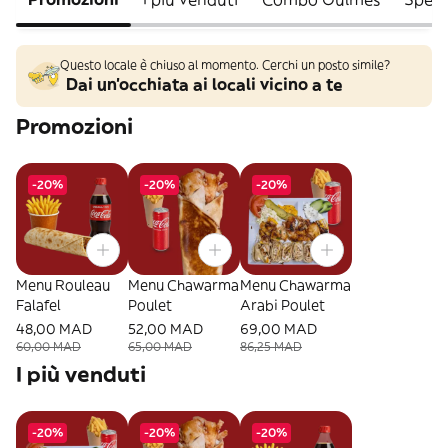
Questo locale è chiuso al momento. Cerchi un posto simile?
Dai un'occhiata ai locali vicino a te
Promozioni
-20%
-20%
-20%
Menu Rouleau
Menu Chawarma
Menu Chawarma
Falafel
Poulet
Arabi Poulet
48,00 MAD
52,00 MAD
69,00 MAD
60,00 MAD
65,00 MAD
86,25 MAD
I più venduti
-20%
-20%
-20%