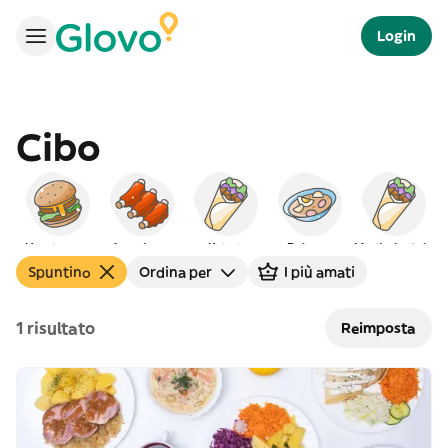
Login
Cibo
Hamburger
Americano
Kebab
Polacco
Mediorientale
Spuntino
Ordina per
I più amati
1 risultato
Reimposta