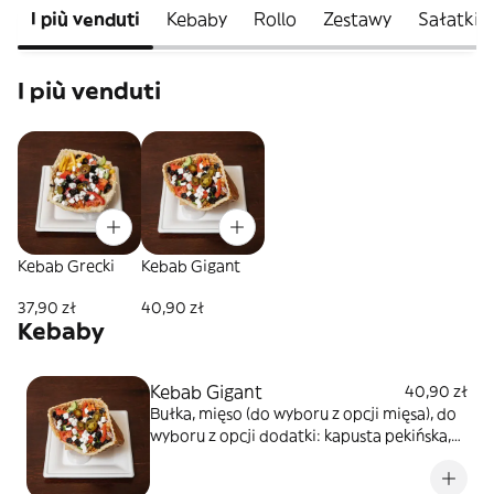
I più venduti
Kebaby
Rollo
Zestawy
Sałatki
I più venduti
Kebab Grecki
Kebab Gigant
37,90 zł
40,90 zł
Kebaby
Kebab Gigant
40,90 zł
Bułka, mięso (do wyboru z opcji mięsa), do
wyboru z opcji dodatki: kapusta pekińska,
pomidor, ogórek świeży, cebula, ser
sałatkowy, oliwki, papryczki pikantne, sosy