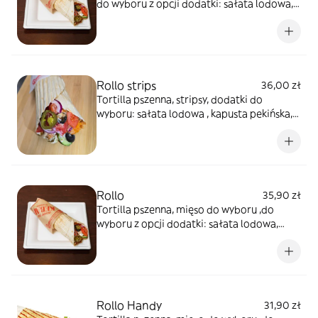
do wyboru z opcji dodatki: sałata lodowa,
pomidor, ogórek świeży, cebula, ser
sałatkowy, oliwki, papryczki pikantne, sosy
do wyboru
Rollo strips
36,00 zł
Tortilla pszenna, stripsy, dodatki do
wyboru: sałata lodowa , kapusta pekińska,
pomidor, ogórek , cebula , ser sałatkowy,
oliwki , papryczki pikantne, sosy do wyboru
Rollo
35,90 zł
Tortilla pszenna, mięso do wyboru ,do
wyboru z opcji dodatki: sałata lodowa,
pomidor, ogórek świeży, cebula, ser
sałatkowy, oliwki, papryczki pikantne, sosy
do wyboru
Rollo Handy
31,90 zł