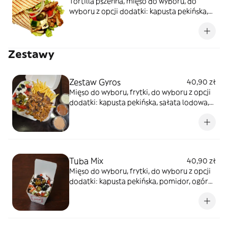
Tortilla pszenna, mięso do wyboru, do
wyboru z opcji dodatki: kapusta pekińska,
pomidor, ogórek świeży, cebula, sosy do
wyboru
Zestawy
Zestaw Gyros
40,90 zł
Mięso do wyboru, frytki, do wyboru z opcji
dodatki: kapusta pekińska, sałata lodowa,
pomidor, ogórek świeży, cebula, ser
sałatkowy, oliwki, papryczki pikantne, sosy
do wyboru
Tuba Mix
40,90 zł
Mięso do wyboru, frytki, do wyboru z opcji
dodatki: kapusta pekińska, pomidor, ogórek
świeży, cebula, ser sałatkowy, oliwki,
papryczki pikantne, sosy do wyboru