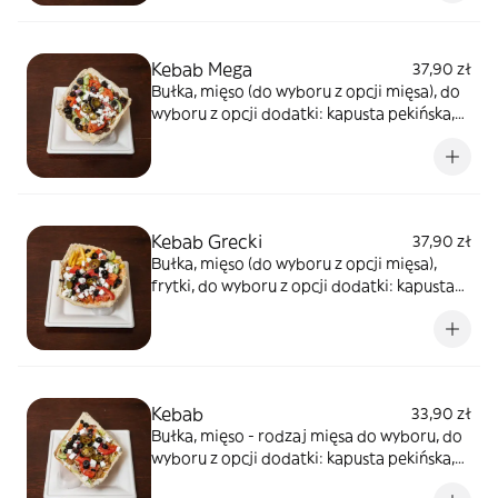
do wyboru
Kebab Mega
37,90 zł
Bułka, mięso (do wyboru z opcji mięsa), do
wyboru z opcji dodatki: kapusta pekińska,
pomidor, ogórek świeży, cebula, ser
sałatkowy, oliwki, papryczki pikantne, Sosy
do wyboru
Kebab Grecki
37,90 zł
Bułka, mięso (do wyboru z opcji mięsa),
frytki, do wyboru z opcji dodatki: kapusta
pekińska, pomidor, ogórek świeży, cebula,
ser sałatkowy, oliwki, papryczki pikantne,
sosy do wyboru
Kebab
33,90 zł
Bułka, mięso - rodzaj mięsa do wyboru, do
wyboru z opcji dodatki: kapusta pekińska,
pomidor, ogórek świeży, cebula, ser