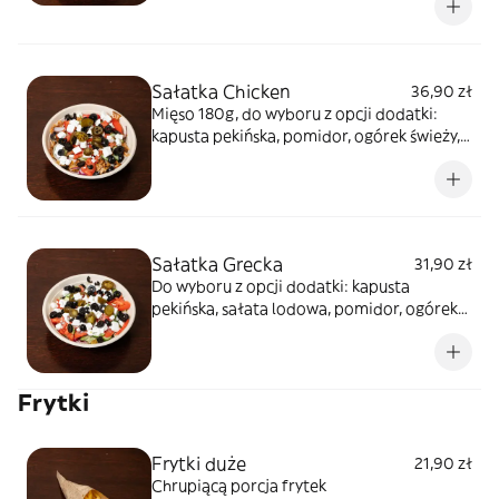
*zdjęcie poglądowe
Sałatka Chicken
36,90 zł
Mięso 180g, do wyboru z opcji dodatki:
kapusta pekińska, pomidor, ogórek świeży,
cebula, ser sałatkowy, oliwki czarne,
papryczki pikantne, sosy do wyboru
*zdjęcie poglądowe
Sałatka Grecka
31,90 zł
Do wyboru z opcji dodatki: kapusta
pekińska, sałata lodowa, pomidor, ogórek
świeży, cebula, ser sałatkowy, oliwki,
papryczki pikantne, sosy do wyboru
Frytki
Frytki duże
21,90 zł
Chrupiącą porcja frytek