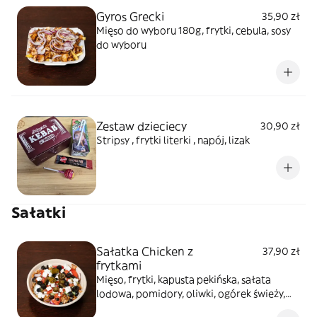
Gyros Grecki
35,90 zł
Mięso do wyboru 180g, frytki, cebula, sosy
do wyboru
Zestaw dzieciecy
30,90 zł
Stripsy , frytki literki , napój, lizak
Sałatki
Sałatka Chicken z
37,90 zł
frytkami
Mięso, frytki, kapusta pekińska, sałata
lodowa, pomidory, oliwki, ogórek świeży,
ser kanapkowy, cebula, papryczki pikantne