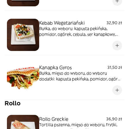
sałatkowy, oliwki, papryczki pikantne, sosy
do wyboru
Kebab Wegetariański
32,90 zł
Bułka, do wyboru: kapusta pekińska,
pomidor, ogórek, cebula, ser kanapkowy,
oliwki, papryczki pikantne, sosy do wyboru
Kanapka Gyros
31,50 zł
Bułka, mięso do wyboru, do wyboru
dodatki: kapusta pekińska, pomidor, ogórek
świeży, cebula, sosy do wyboru
Rollo
Rollo Greckie
36,90 zł
Tortilla pszenna, mięso do wyboru, frytki,