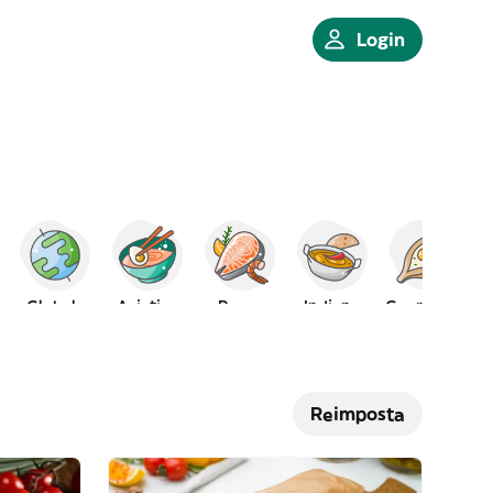
Login
Globale
Asiatico
Pesce
Indiano
Georgiano
Reimposta