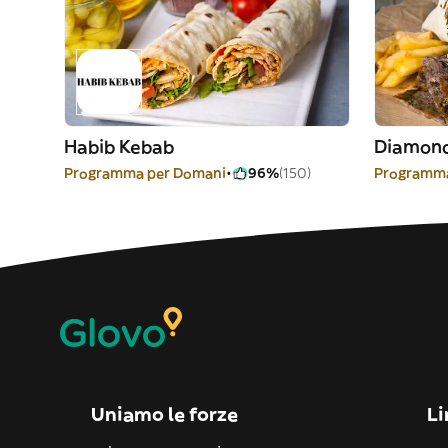
Habib Kebab
Diamon
Programma per Domani
96%
(150)
Programma
Uniamo le forze
Li