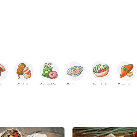
za
Gelato
Spuntino
Polacco
Insalate
Europeo