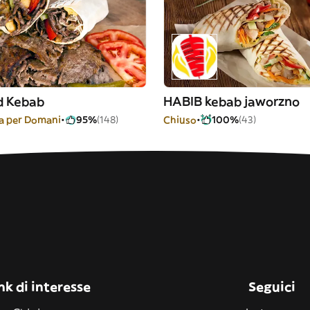
d Kebab
HABIB kebab jaworzno
 per Domani
95%
(148)
Chiuso
100%
(43)
nk di interesse
Seguici