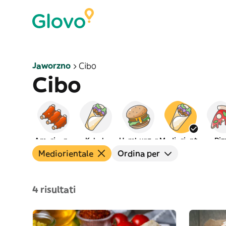
Jaworzno
Cibo
Cibo
Americano
Kebab
Hamburger
Mediorientale
Piz
Mediorientale
Ordina per
4 risultati