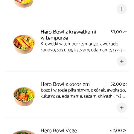
unagi, sezam + sos orzechowy osobno
Hero Bowl z krewetkami
53,00 zł
w tempurze
Krewetki w tempurze, mango, awokado,
kanpyo, sos unagi, sezam, edamame, ryż, sos
spicy-majo osobno
Hero Bowl z łososiem
52,00 zł
Łosoś w sosie pikantnym, ogórek, awokado,
kukurydza, edamame, sezam, chiyashi, ryż,
sos unagi, orzeszki ziemne + sos unagi
osobno
Hero Bowl Vege
42,00 zł