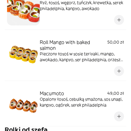
Ryż, łosoś, węgorz, tuńczyk, krewetka, serek
philadelphia, kanpyo, awokado
Roll Mango with baked
50,00 zł
salmon
Pieczony łosoś w sosie teriyaki, mango,
awokado, kanpyo, ser philadelphia, orzeszki
ziemne, sos unagi
Macumoto
49,00 zł
Opalony łosoś, cebulką smażona, sos unagi,
kanpyo, ogórek, serek philadelphia
Rolki od szefa