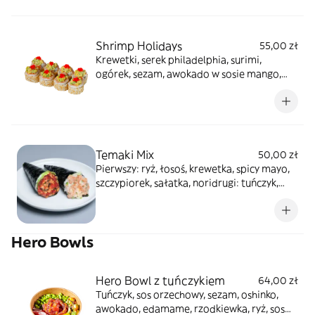
Shrimp Holidays
55,00 zł
Krewetki, serek philadelphia, surimi,
ogórek, sezam, awokado w sosie mango,
tobiko
Temaki Mix
50,00 zł
Pierwszy: ryż, łosoś, krewetka, spicy mayo,
szczypiorek, sałatka, noridrugi: tuńczyk,
małże, sriracha, szczypiorek, sałatka, nori
Hero Bowls
Hero Bowl z tuńczykiem
64,00 zł
Tuńczyk, sos orzechowy, sezam, oshinko,
awokado, edamame, rzodkiewka, ryż, sos