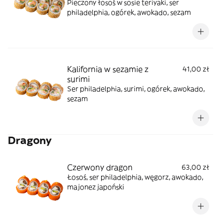
Pieczony łosoś w sosie teriyaki, ser
philadelphia, ogórek, awokado, sezam
Kalifornia w sezamie z
41,00 zł
surimi
Ser philadelphia, surimi, ogórek, awokado,
sezam
Dragony
Czerwony dragon
63,00 zł
Łosoś, ser philadelphia, węgorz, awokado,
majonez japoński