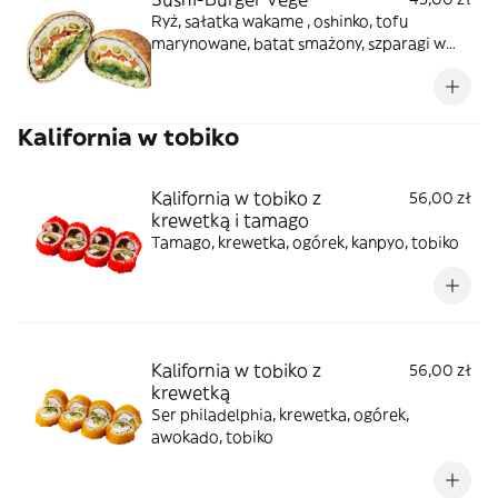
Ryż, sałatka wakame , oshinko, tofu
marynowane, batat smażony, szparagi w
tempurze (+ 2 sosy: orzechowy, mango)
Kalifornia w tobiko
Kalifornia w tobiko z
56,00 zł
krewetką i tamago
Tamago, krewetka, ogórek, kanpyo, tobiko
Kalifornia w tobiko z
56,00 zł
krewetką
Ser philadelphia, krewetka, ogórek,
awokado, tobiko