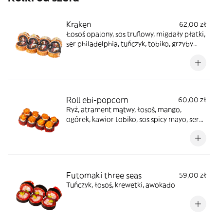
Kraken
62,00 zł
Łosoś opalony, sos truflowy, migdały płatki,
ser philadelphia, tuńczyk, tobiko, grzyby
shiitake, tusz z kałamarnicy
Roll ebi-popcorn
60,00 zł
Ryż, atrament mątwy, łosoś, mango,
ogórek, kawior tobiko, sos spicy mayo, serek
philadelphia, popcorn z krewetkami
Futomaki three seas
59,00 zł
Tuńczyk, łosoś, krewetki, awokado