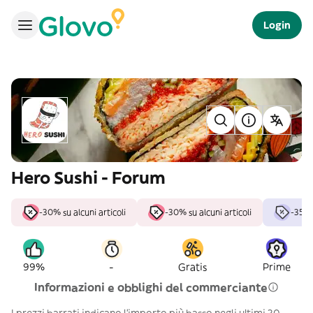
Login
Hero Sushi - Forum
-30% su alcuni articoli
-30% su alcuni articoli
-35%
-
99%
Gratis
Prime
Informazioni e obblighi del commerciante