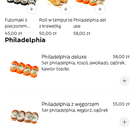
Futomaki z
Roll w tempurze
Philadelphia del
pieczonym
z krewetką
uxe
łososiem
45,00 zł
50,00 zł
58,00 zł
Philadelphia
Philadelphia deluxe
58,00 zł
Ser philadelphia, łosoś, awokado, ogórek,
kawior tobiko
Philadelphia z węgorzem
55,00 zł
Ser philadelphia, węgorz, ogórek