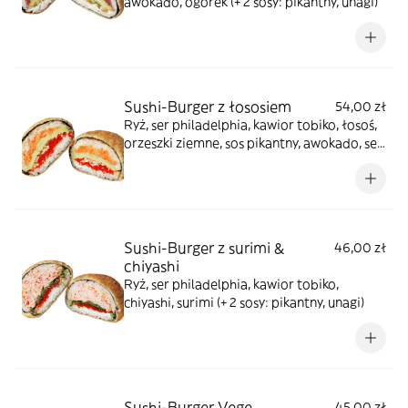
awokado, ogórek (+ 2 sosy: pikantny, unagi)
Sushi-Burger z łososiem
54,00 zł
Ryż, ser philadelphia, kawior tobiko, łosoś,
orzeszki ziemne, sos pikantny, awokado, ser
cheder (+ 2 sosy: pikantny, unagi)
Sushi-Burger z surimi &
46,00 zł
chiyashi
Ryż, ser philadelphia, kawior tobiko,
chiyashi, surimi (+ 2 sosy: pikantny, unagi)
Sushi-Burger Vege
45,00 zł