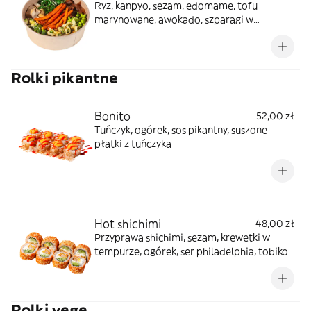
Ryz, kanpyo, sezam, edomame, tofu
marynowane, awokado, szparagi w
tempurze, batat smażony, sałatka wakame
Rolki pikantne
Bonito
52,00 zł
Tuńczyk, ogórek, sos pikantny, suszone
płatki z tuńczyka
Hot shichimi
48,00 zł
Przyprawa shichimi, sezam, krewetki w
tempurze, ogórek, ser philadelphia, tobiko
Rolki vege