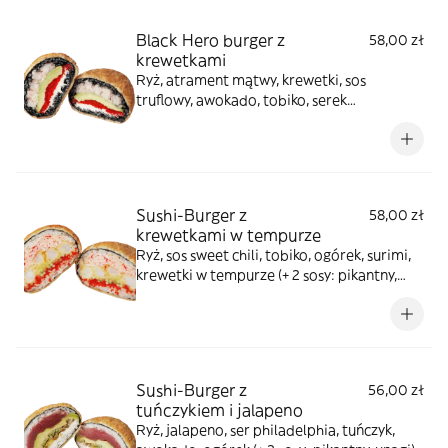
Black Hero burger z
58,00 zł
krewetkami
Ryż, atrament mątwy, krewetki, sos
truflowy, awokado, tobiko, serek
philadelphia (+ 2 sosy: pikantny, unagi)
Sushi-Burger z
58,00 zł
krewetkami w tempurze
Ryż, sos sweet chili, tobiko, ogórek, surimi,
krewetki w tempurze (+ 2 sosy: pikantny,
unagi)
Sushi-Burger z
56,00 zł
tuńczykiem i jalapeno
Ryż, jalapeno, ser philadelphia, tuńczyk,