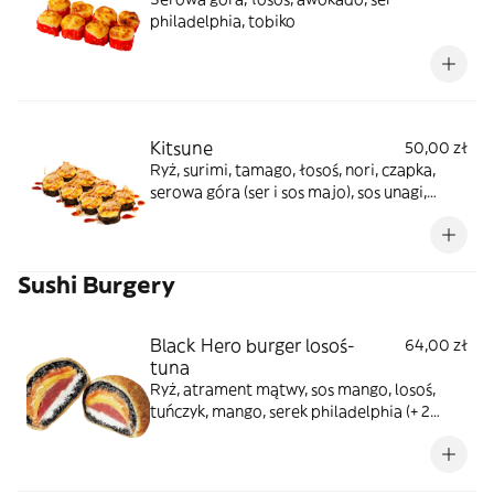
philadelphia, tobiko
Kitsune
50,00 zł
Ryż, surimi, tamago, łosoś, nori, czapka,
serowa góra (ser i sos majo), sos unagi,
płatki tuńczyka
Sushi Burgery
Black Hero burger losoś-
64,00 zł
tuna
Ryż, atrament mątwy, sos mango, losoś,
tuńczyk, mango, serek philadelphia (+ 2
sosy: pikantny, unagi)