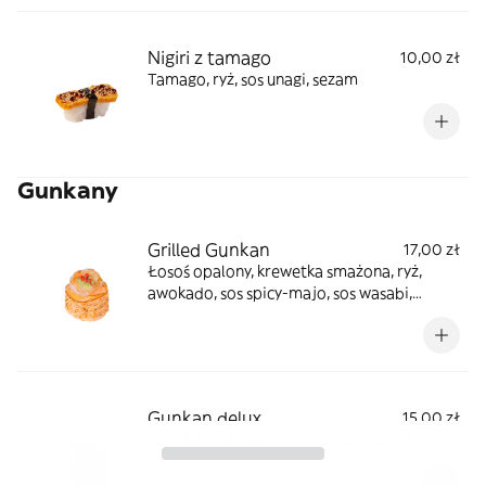
Nigiri z tamago
10,00 zł
Tamago, ryż, sos unagi, sezam
Gunkany
Grilled Gunkan
17,00 zł
Łosoś opalony, krewetka smażona, ryż,
awokado, sos spicy-majo, sos wasabi,
sezam ume
Gunkan delux
15,00 zł
Łosoś, tobiko, serek philadelphila, ryż