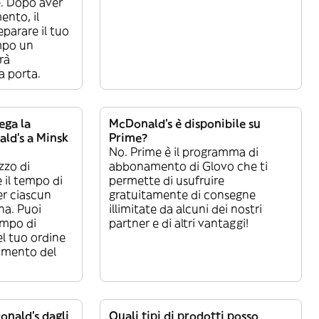
e. Dopo aver
ento, il
eparare il tuo
mpo un
rà
a porta.
ga la
McDonald's è disponibile su
ld's a Minsk
Prime?
No. Prime è il programma di
zzo di
abbonamento di Glovo che ti
 il tempo di
permette di usufruire
r ciascun
gratuitamente di consegne
na. Puoi
illimitate da alcuni dei nostri
empo di
partner e di altri vantaggi!
l tuo ordine
omento del
nald's dagli
Quali tipi di prodotti posso