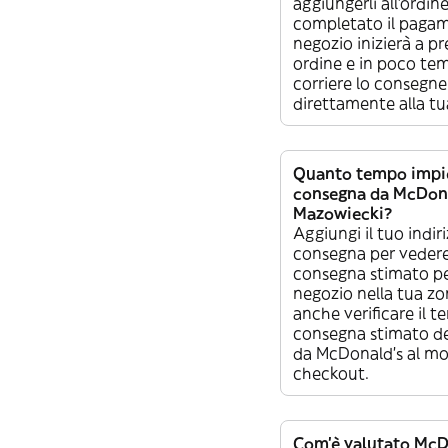
aggiungerli all’ordin
completato il pagam
negozio inizierà a pr
ordine e in poco te
corriere lo consegne
direttamente alla tu
Quanto tempo impie
consegna da McDona
Mazowiecki?
Aggiungi il tuo indiri
consegna per vedere
consegna stimato pe
negozio nella tua zo
anche verificare il t
consegna stimato de
da McDonald's al m
checkout.
Com’è valutato McDo