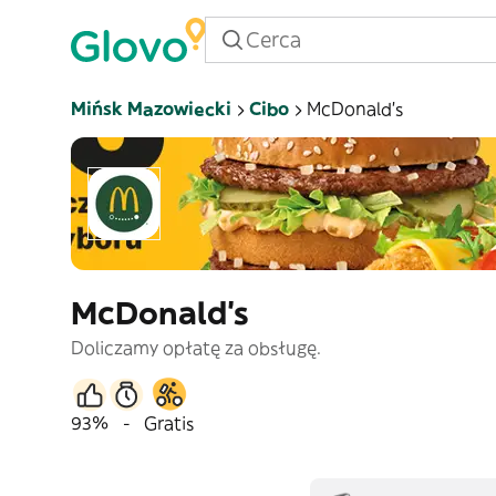
Mińsk Mazowiecki
Cibo
McDonald's
McDonald's
Doliczamy opłatę za obsługę.
93%
-
Gratis