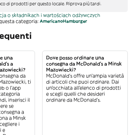
co di prodotti per questo locale. Riprova più tardi.
cja o składnikach i wartościach odżywczych
 questa categoria:
Americano
Hamburger
equenti
e una
Dove posso ordinare una
ld's a
consegna da McDonald's a Minsk
Mazowiecki?
Mazowiecki?
consegna da
McDonald's offre un’ampia varietà
Mazowiecki, ti
di articoli che puoi ordinare. Dai
eb o l’app
un’occhiata all’elenco di prodotti
categoria
e scegli quelli che desideri
, inserisci il
ordinare da McDonald's.
dere se
 consegna a
zona a Minsk
egliere i
i e