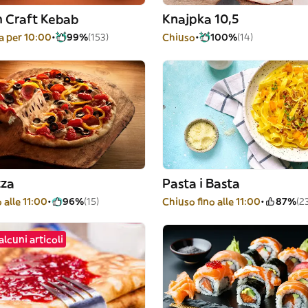
h Craft Kebab
Knajpka 10,5
 per 10:00
99%
(153)
Chiuso
100%
(14)
zza
Pasta i Basta
 alle 11:00
96%
(15)
Chiuso fino alle 11:00
87%
(2
alcuni articoli