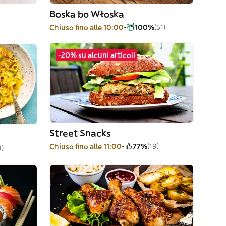
Boska bo Włoska
Chiuso fino alle 10:00
100%
(51)
-20% su alcuni articoli
Street Snacks
Chiuso fino alle 11:00
77%
(19)
3)