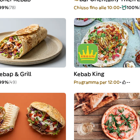
99%
(78)
Chiuso fino alle 10:00
100%
bap & Grill
Kebab King
99%
(49)
Programma per 12:00
--