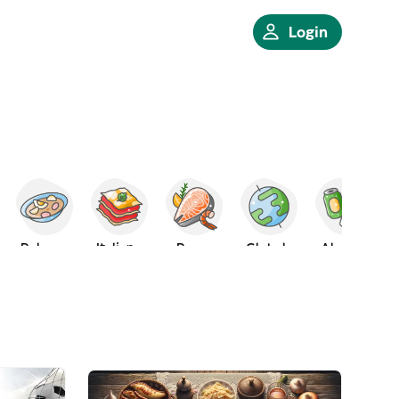
Login
o
Polacco
Italiano
Pesce
Globale
Alcolici