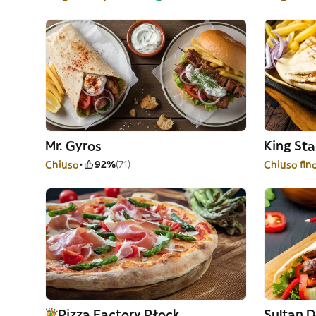
Mr. Gyros
King Sta
Chiuso
92%
(71)
Chiuso fino
Pizza Factory Płock
Sultan 