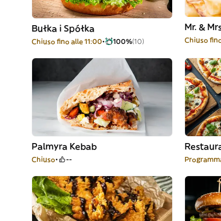
Mr. & Mr
Bułka i Spółka
Chiuso fino
Chiuso fino alle 11:00
100%
(10)
Palmyra Kebab
Restaura
Chiuso
--
Programma