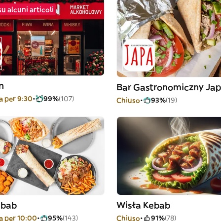
su alcuni articoli
n
Bar Gastronomiczny Ja
 per 9:30
99%
(107)
Chiuso
93%
(19)
ebab
Wisła Kebab
 per 10:00
95%
(143)
Chiuso
91%
(78)