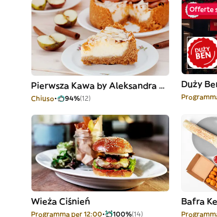
Offerte 
Duży Be
Pierwsza Kawa by Aleksandra Piegat
Programma
Chiuso
94%
(12)
Wieża Ciśnień
Bafra K
Programma per 12:00
100%
(14)
Programma