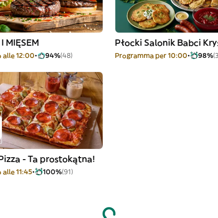
I MIĘSEM
Płocki Salonik Babci Kry
 alle 12:00
94%
(48)
Programma per 10:00
98%
(
Pizza - Ta prostokątna!
 alle 11:45
100%
(91)