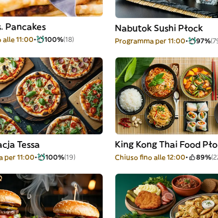
s. Pancakes
Nabutok Sushi Płock
 alle 11:00
100%
(18)
Programma per 11:00
97%
(7
cja Tessa
King Kong Thai Food Pł
 per 11:00
100%
(19)
Chiuso fino alle 12:00
89%
(2