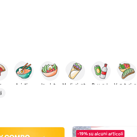
za
Asiatico
Insalate
Mediorientale
Bevande
Vegetarian
i
-19% su alcuni articoli