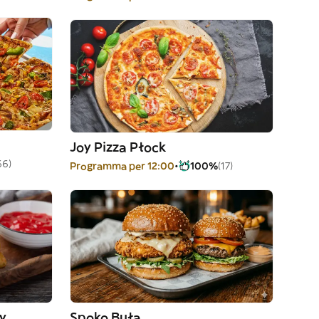
Joy Pizza Płock
66)
Programma per 12:00
100%
(17)
Ly
Spoko Buła