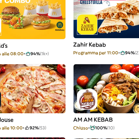
Zahir Kebab
d's
Programma per 11:00
94%
(2
o alle 08:00
94%
(1k+)
House
AM AM KEBAB
 alle 10:00
92%
(53)
Chiuso
100%
(10)