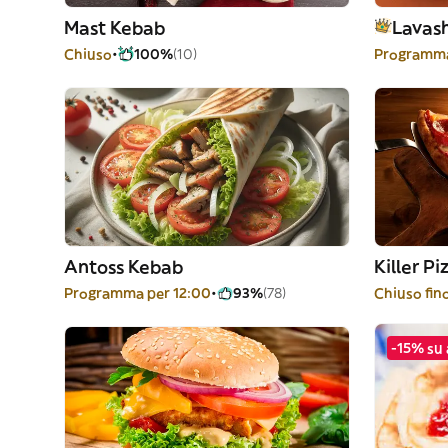
Mast Kebab
Lavas
Chiuso
100%
(10)
Programma
Antoss Kebab
Killer Pi
Programma per 12:00
93%
(78)
Chiuso fino
-15% su 