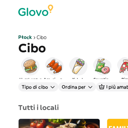
Płock
Cibo
Cibo
Hamburger
Americano
Kebab
Spuntino
Piz
Tipo di cibo
Ordina per
I più amat
Tutti i locali