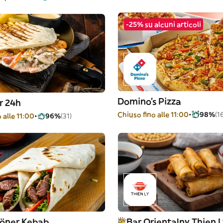
-25% su alcuni articoli
Domino's Pizza
r 24h
Chiuso fino alle 11:00
98%
(1
 alle 11:00
96%
(31)
Döner Kebab
Bar Orientalny Thien 