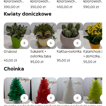
kolorowych
kolorowych
kolorowych
kolorowych
kwiatów +balony
sezonowych
sezonowych
kwiatów+balo
390,00 zł
350,00 zł
450,00 zł
590,00 zł
z helem,rozmiar
kwiatów
kwiatów
z helem rozmi
Kwiaty doniczkowe
L
+pluszowy Miś
+pluszowy Miś
XL
,rozmiar M
,rozmiar L
Grubosz
Sukulent +
Kaktus+osłonka
Kalanchoje zó
osłonka żaba
+ doniczka
45,00 zł
95,00 zł
ceramiczna
95,00 zł
55,00 zł
Choinka