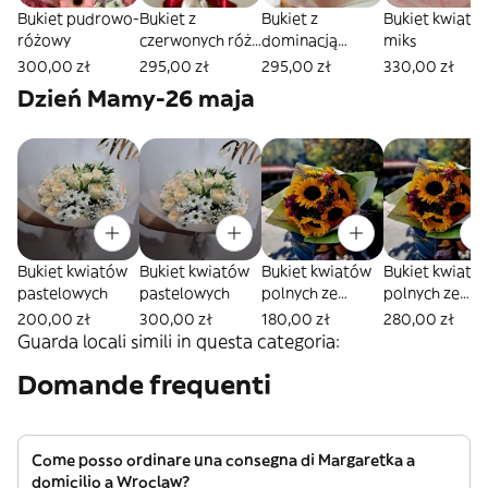
Bukiet pudrowo-
Bukiet z
Bukiet z
Bukiet kwiato
różowy
czerwonych róż i
dominacją
miks
białych gerber
czerwonych
300,00 zł
295,00 zł
295,00 zł
330,00 zł
kwiatów
Dzień Mamy-26 maja
Bukiet kwiatów
Bukiet kwiatów
Bukiet kwiatów
Bukiet kwiató
pastelowych
pastelowych
polnych ze
polnych ze
słonecznikami.
słonecznikami
200,00 zł
300,00 zł
180,00 zł
280,00 zł
Guarda locali simili in questa categoria:
Domande frequenti
Come posso ordinare una consegna di Margaretka a
domicilio a Wroclaw?