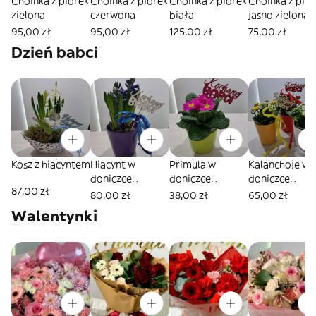
Choinka z piórek
Choinka z piórek
Choinka z piórek
Choinka z piórek
zielona
czerwona
biała
jasno zielona
95,00 zł
95,00 zł
125,00 zł
75,00 zł
Dzień babci
Kosz z hiacyntem
Hiacynt w
Primula w
Kalanchoje w
doniczce
doniczce
doniczce
87,00 zł
ceramicznej z
ceramicznej z
ceramicznej z
80,00 zł
38,00 zł
65,00 zł
dodatkiem
dodatkiem
dodatkiem
Walentynki