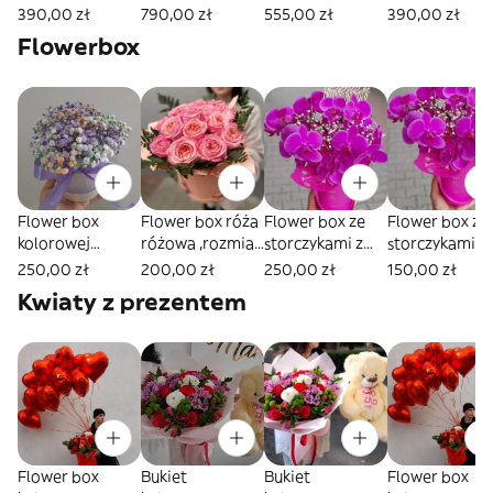
cm,25szt
50-60cm 50
50-60cm -35
50-60cm 25
390,00 zł
790,00 zł
555,00 zł
390,00 zł
sztuk
sztuk
sztuk
Flowerbox
Flower box
Flower box róża
Flower box ze
Flower box ze
kolorowej
różowa ,rozmiar
storczykami z
storczykami z
gipsówki
S
gipsówki,rozmia
gipsówki
250,00 zł
200,00 zł
250,00 zł
150,00 zł
rozmiar L
r L
,rozmiar M
Kwiaty z prezentem
Flower box
Bukiet
Bukiet
Flower box