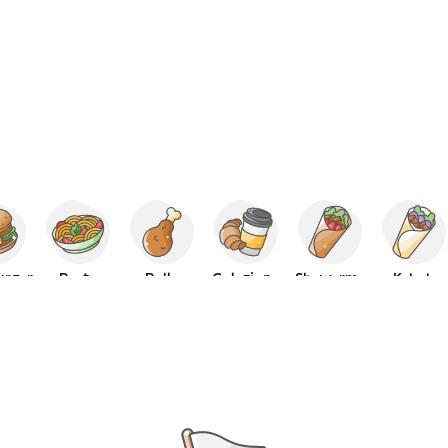
rger
Pasta
Pollo
Colazione
Shawarma
Kebab