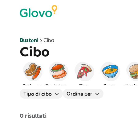
Busteni
Cibo
Cibo
Barbecue
Tradizionale
Pizza
Zuppe
Hambu
Tipo di cibo
Ordina per
0 risultati