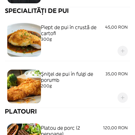
SPECIALITĂȚI DE PUI
Piept de pui în crustă de
45,00 RON
cartofi
300g
Şniţel de pui în fulgi de
35,00 RON
porumb
200g
PLATOURI
Platou de porc (2
120,00 RON
persoane)