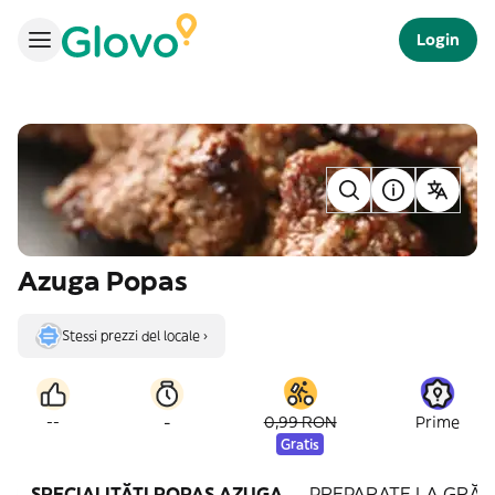
Login
Azuga Popas
Stessi prezzi del locale ›
-
--
0,99 RON
Prime
Gratis
SPECIALITĂȚI POPAS AZUGA
PREPARATE LA GRĂT