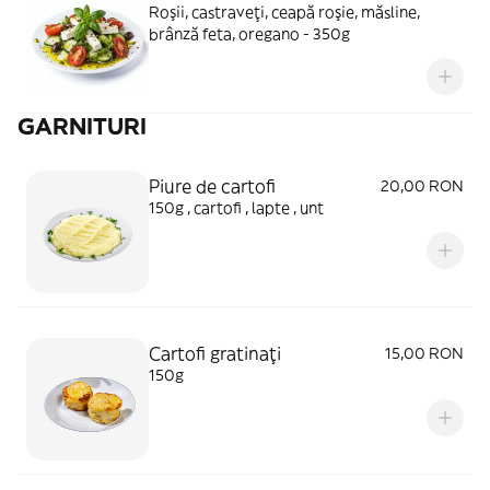
Roşii, castraveţi, ceapă roşie, măsline,
brânză feta, oregano - 350g
GARNITURI
Piure de cartofi
20,00 RON
150g , cartofi , lapte , unt
Cartofi gratinaţi
15,00 RON
150g