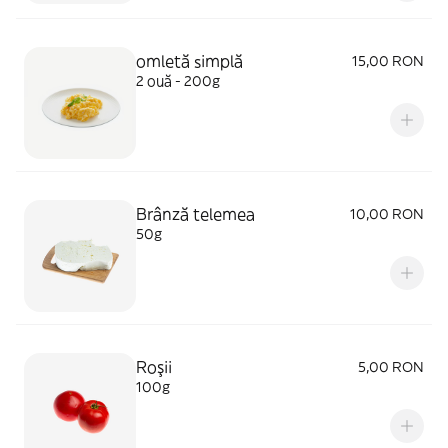
omletă simplă
15,00 RON
2 ouă - 200g
Brânză telemea
10,00 RON
50g
Roşii
5,00 RON
100g