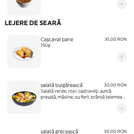
LEJERE DE SEARĂ
Caşcaval pane
35,00 RON
150g
salată bulgărească
30,00 RON
Salată verde, roșii, castraveţi, şuncă
presată, măsline, ou fiert, brânză telemea -
350g
salată grecească
30,00 RON