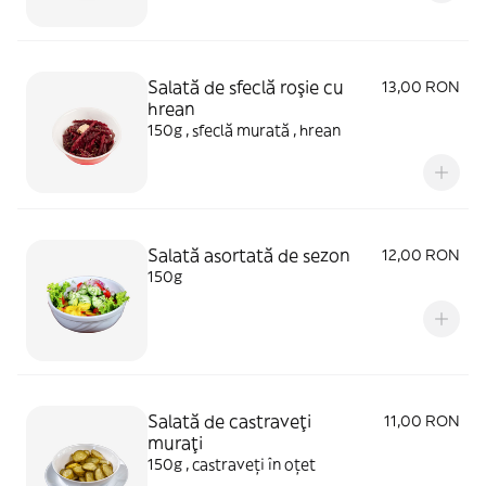
Salată de sfeclă roşie cu
13,00 RON
hrean
150g , sfeclă murată , hrean
Salată asortată de sezon
12,00 RON
150g
Salată de castraveţi
11,00 RON
muraţi
150g , castraveți în oțet