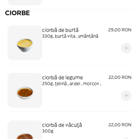
CIORBE
ciorbă de burtă
29,00 RON
330g, burtă vita , smântână
ciorbă de legume
22,00 RON
250g, țelină , ardei , morcov ,
ciorbă de văcuţă
22,00 RON
300g