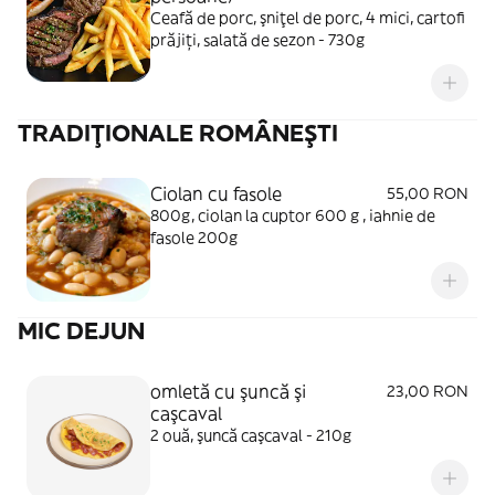
Ceafă de porc, şniţel de porc, 4 mici, cartofi
prăjiți, salată de sezon - 730g
TRADIŢIONALE ROMÂNEŞTI
Ciolan cu fasole
55,00 RON
800g, ciolan la cuptor 600 g , iahnie de
fasole 200g
MIC DEJUN
omletă cu şuncă şi
23,00 RON
caşcaval
2 ouă, şuncă caşcaval - 210g