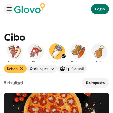
Login
Cibo
Fast-food
Pizza
Kebab
Barbecue
Pollo
Kebab
Ordina per
I più amati
5 risultati
Reimposta