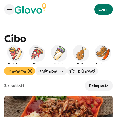
Login
Cibo
Fast-food
Pizza
Kebab
Pollo
Barbecue
Shawarma
Ordina per
I più amati
3 risultati
Reimposta