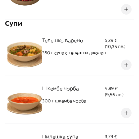
печени тиквени семки 300 г
Супи
Телешко варено
5,29 €
(10,35 лв.)
350 г супа с телешки джолан
Шкембе чорба
4,89 €
(9,56 лв.)
300 г шкембе чорба
Пилешка супа
3,79 €