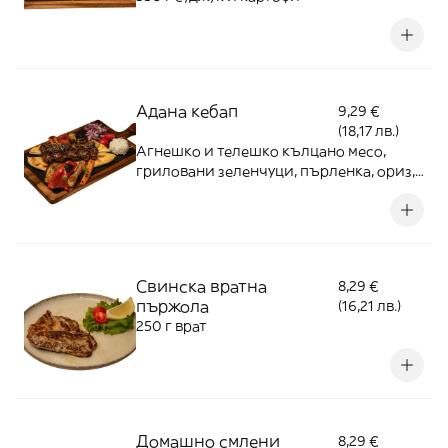
Адана кебап
9,29 €
(18,17 лв.)
Агнешко и телешко кълцано месо,
гриловани зеленчуци, пърленка, ориз,
лук
Свинска вратна
8,29 €
пържола
(16,21 лв.)
250 г врат
Домашно смлени
8,29 €