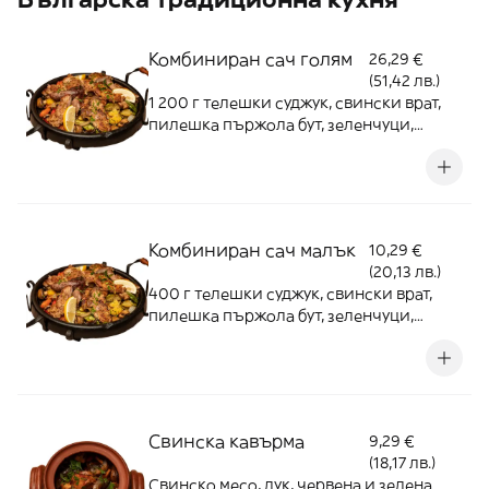
Комбиниран сач голям
26,29 €
(51,42 лв.)
1 200 г телешки суджук, свински врат,
пилешка пържола бут, зеленчуци,
картофки
Комбиниран сач малък
10,29 €
(20,13 лв.)
400 г телешки суджук, свински врат,
пилешка пържола бут, зеленчуци,
картофки
Свинска кавърма
9,29 €
(18,17 лв.)
Свинско месо, лук, червена и зелена