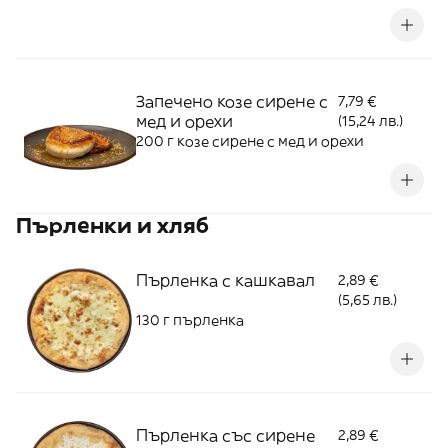
Запечено козе сирене с
7,79 €
мед и орехи
(15,24 лв.)
200 г козе сирене с мед и орехи
Пърленки и хляб
Пърленка с кашкавал
2,89 €
(5,65 лв.)
130 г пърленка
Пърленка със сирене
2,89 €