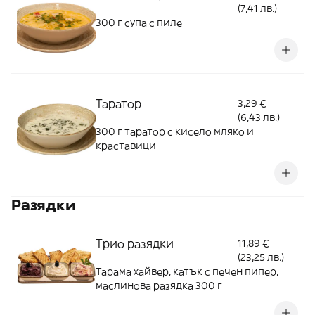
(7,41 лв.)
300 г супа с пиле
Таратор
3,29 €
(6,43 лв.)
300 г таратор с кисело мляко и
краставици
Разядки
Трио разядки
11,89 €
(23,25 лв.)
Тарама хайвер, катък с печен пипер,
маслинова разядка 300 г