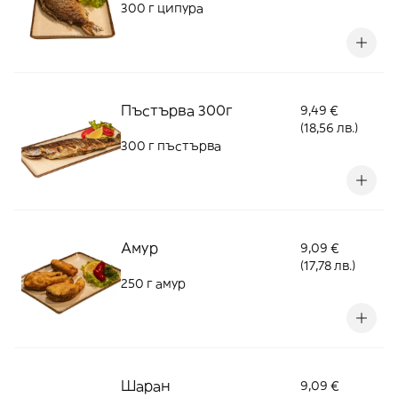
300 г ципура
Пъстърва 300г
9,49 €
(18,56 лв.)
300 г пъстърва
Амур
9,09 €
(17,78 лв.)
250 г амур
Шаран
9,09 €