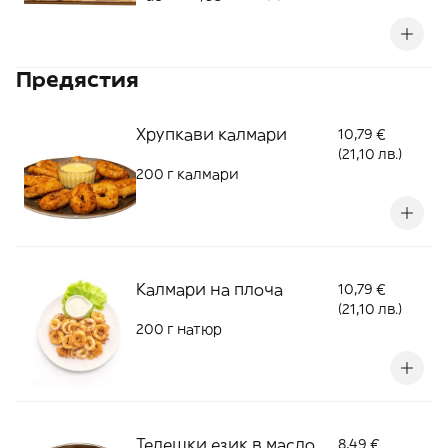
Предястия
Хрупкави калмари
10,79 €
(21,10 лв.)
200 г калмари
Калмари на плоча
10,79 €
(21,10 лв.)
200 г натюр
Телешки език в масло
8,49 €