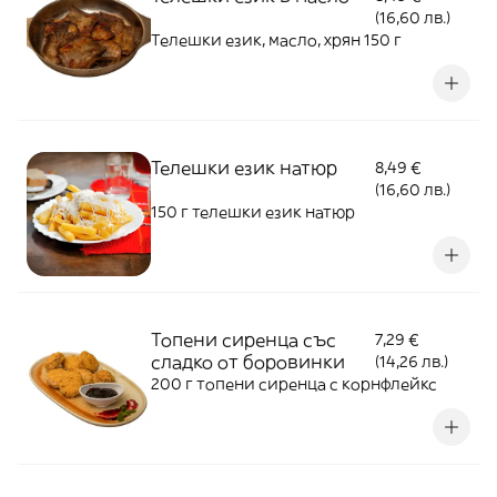
(16,60 лв.)
Телешки език, масло, хрян 150 г
Телешки език натюр
8,49 €
(16,60 лв.)
150 г телешки език натюр
Топени сиренца със
7,29 €
сладко от боровинки
(14,26 лв.)
200 г топени сиренца с корнфлейкс