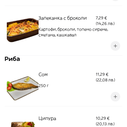
Запеканка с броколи
7,29 €
(14,26 лв.)
Картофи, броколи, топено сирене,
сметана, кашкавал
Риба
Сом
11,29 €
(22,08 лв.)
250 г
Ципура
10,29 €
(20,13 лв.)