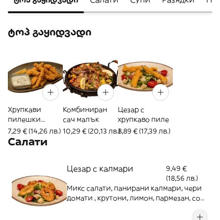
ტოპ გაყიდვადი
Хрупкави
Комбиниран
Цезар с
пилешки
сач малък
хрупкаво пиле
пръчици
7,29 € (14,26 лв.)
10,29 € (20,13 лв.)
8,89 € (17,39 лв.)
Салати
Цезар с калмари
9,49 €
(18,56 лв.)
Микс салати, панирани калмари, чери
домати , крутони, лимон, пармезан, сос
"Цезар" 400 г