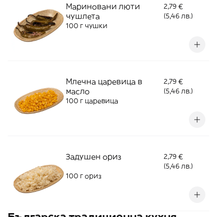
Мариновани люти
2,79 €
чушлета
(5,46 лв.)
100 г чушки
Млечна царевица в
2,79 €
масло
(5,46 лв.)
100 г царевица
Задушен ориз
2,79 €
(5,46 лв.)
100 г ориз
Българска традиционна кухня