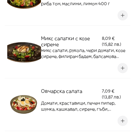
риба тон, маслини, лимон 400 г
Микс салатки с козе
8,09 €
сирене
(15,82 лв.)
микс салати, рукола, чери домати, козе
сирене, филиран бадем, балсамова
редукция 300 г
Овчарска салата
7,09 €
(13,87 лв.)
Домати, краставици, печен пипер,
шунка, кашкавал, сирене, гъби,
маслини, яйце 450 г