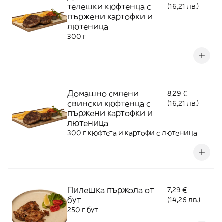
телешки кюфтенца с
(16,21 лв.)
пържени картофки и
лютеница
300 г
Домашно смлени
8,29 €
свински кюфтенца с
(16,21 лв.)
пържени картофки и
лютеница
300 г кюфтета и картофи с лютеница
Пилешка пържола от
7,29 €
бут
(14,26 лв.)
250 г бут