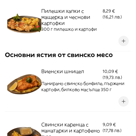
Пилешки хапки с
8,29 €
мащерка и чеснови
(16,21 лв.)
картофки
300 г пилешко и картофи
Основни ястия от свинско месо
Виенски шницел
10,09 €
(19,73 лв.)
Панирано свинско бонфиле, пържени
картофи, билково масълце 350 г
Свински каренца с
9,09 €
манатарки и картофено
(17,78 лв.)