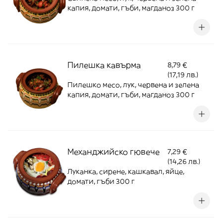
капия, домати, гъби, магданоз 300 г
Пилешка кавърма
8,79 €
(17,19 лв.)
Пилешко месо, лук, червена и зелена
капия, домати, гъби, магданоз 300 г
Механджийско гювече
7,29 €
(14,26 лв.)
Луканка, сирене, кашкавал, яйце,
домати, гъби 300 г