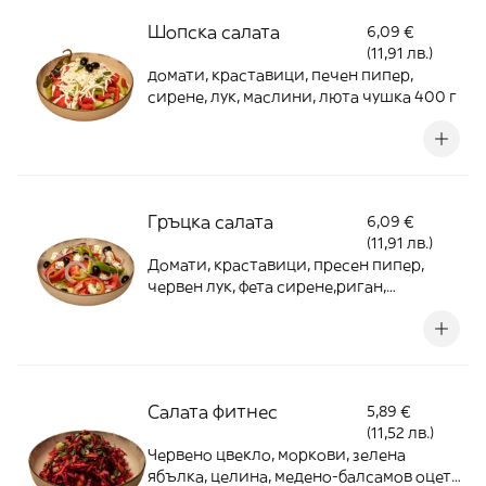
Шопска салата
6,09 €
(11,91 лв.)
домати, краставици, печен пипер,
сирене, лук, маслини, люта чушка 400 г
Гръцка салата
6,09 €
(11,91 лв.)
Домати, краставици, пресен пипер,
червен лук, фета сирене,риган,
маслини, зехтин 400 г
Салата фитнес
5,89 €
(11,52 лв.)
Червено цвекло, моркови, зелена
ябълка, целина, медено-балсамов оцет,