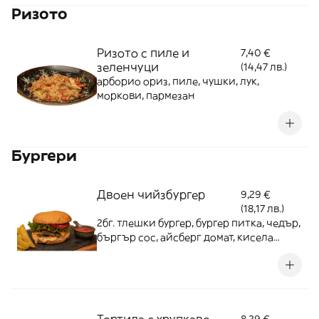
Ризото
Ризото с пиле и
7,40 €
зеленчуци
(14,47 лв.)
арборио ориз, пиле, чушки, лук,
моркови, пармезан
Бургери
Двоен чийзбургер
9,29 €
(18,17 лв.)
2бг. тлешки бургер, бургер питка, чедър,
бъргър сос, айсберг домат, кисела
краставичка, пържени картофки,
кетчуп 350г