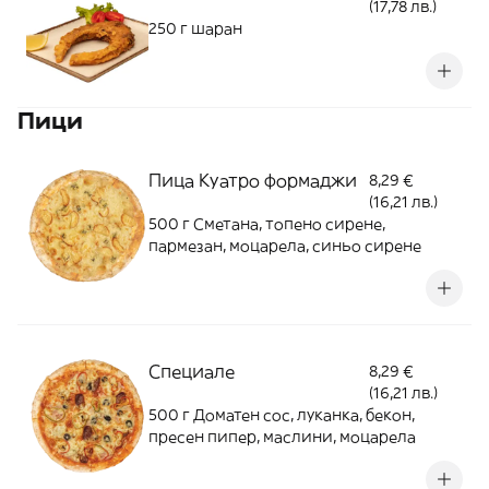
(17,78 лв.)
250 г шаран
Пици
Пица Куатро формаджи
8,29 €
(16,21 лв.)
500 г Сметана, топено сирене,
пармезан, моцарела, синьо сирене
Специале
8,29 €
(16,21 лв.)
500 г Доматен сос, луканка, бекон,
пресен пипер, маслини, моцарела