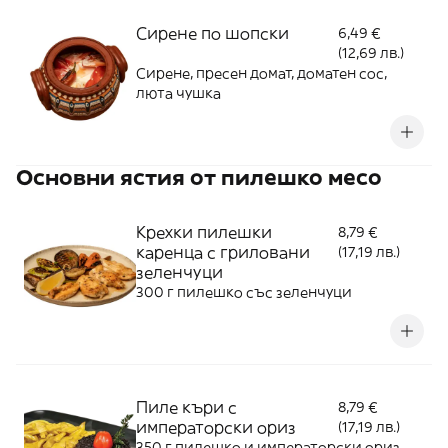
Сирене по шопски
6,49 €
(12,69 лв.)
Сирене, пресен домат, доматен сос,
люта чушка
Основни ястия от пилешко месо
Крехки пилешки
8,79 €
каренца с гриловани
(17,19 лв.)
зеленчуци
300 г пилешко със зеленчуци
Пиле къри с
8,79 €
императорски ориз
(17,19 лв.)
350 г пилешко и императорски ориз