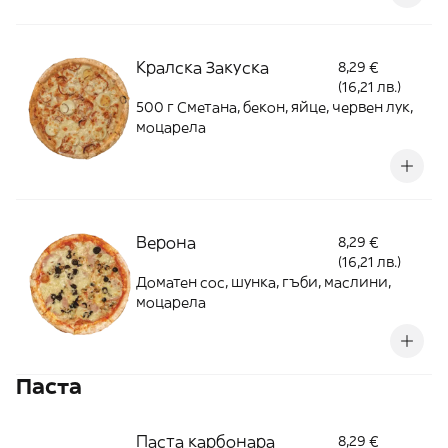
Кралска Закуска
8,29 €
(16,21 лв.)
500 г Сметана, бекон, яйце, червен лук,
моцарела
Верона
8,29 €
(16,21 лв.)
Доматен сос, шунка, гъби, маслини,
моцарела
Паста
Паста карбонара
8,29 €