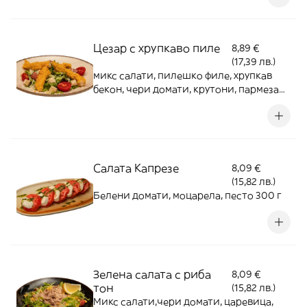
Цезар с хрупкаво пиле
8,89 €
(17,39 лв.)
микс салати, пилешко филе, хрупкав
бекон, чери домати, крутони, пармезан,
сос "Цезар" 400 г
Салата Капрезе
8,09 €
(15,82 лв.)
Белени домати, моцарела, песто 300 г
Зелена салата с риба
8,09 €
тон
(15,82 лв.)
Микс салати,чери домати, царевица,