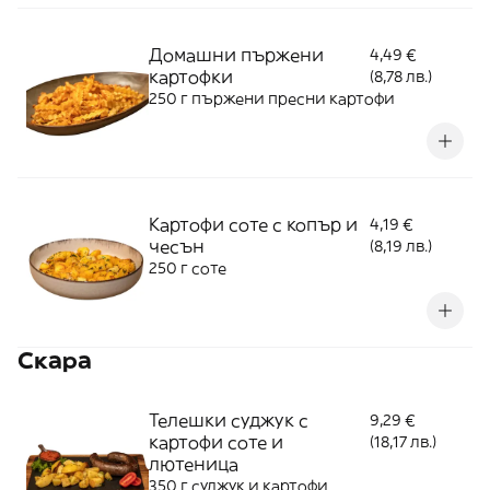
Домашни пържени
4,49 €
картофки
(8,78 лв.)
250 г пържени пресни картофи
Картофи соте с копър и
4,19 €
чесън
(8,19 лв.)
250 г соте
Скара
Телешки суджук с
9,29 €
картофи соте и
(18,17 лв.)
лютеница
350 г суджук и картофи