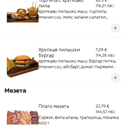
Тортила с хрупкаво
8,29 €
пиле
(16,21 лв.)
хрупкаво пилешко месо, тортила,
млечен сос, микс зелени салатки,
домати, пържени картофи, кетчуп 300 г
Хрупкав пилешки
7,29 €
бургер
(14,26 лв.)
хрупкаво пилешко месо, бургер питка,
млечен сос, айсберг, домат, пържени
картофки, кетчуп
Мезета
Плато мезета
22,79 €
(44,57 лв.)
Суджук, филе елена, трапезица, луканка
400 г