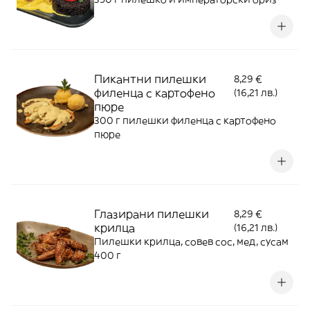
Пикантни пилешки
8,29 €
филенца с картофено
(16,21 лв.)
пюре
300 г пилешки филенца с картофено
пюре
Глазирани пилешки
8,29 €
крилца
(16,21 лв.)
Пилешки крилца, совев сос, мед, сусам
400 г