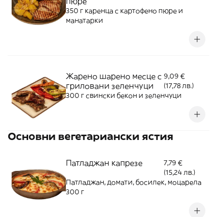
пюре
350 г каренца с картофено пюре и
манатарки
Жарено шарено месце с
9,09 €
гриловани зеленчуци
(17,78 лв.)
300 г свински бекон и зеленчуци
Основни вегетариански ястия
Патладжан капрезе
7,79 €
(15,24 лв.)
Патладжан, домати, босилек, моцарела
300 г