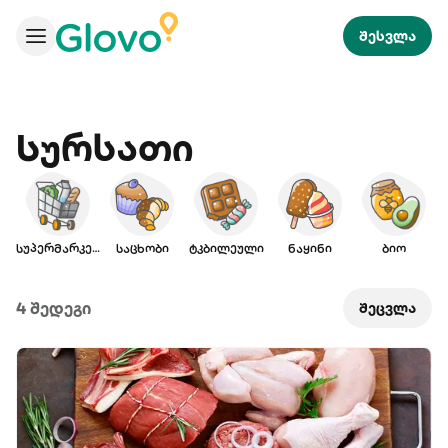
შესვლა
Სურსათი
სუპერმარკეტი
საცხობი
ტკბილეული
ნაყინი
ბიო
4 შედეგი
შეცვლა