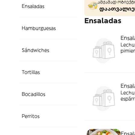
ამჟამად ობიექტი
Ensaladas
დაათვალიერ
Ensaladas
Hamburguesas
Ensal
Lechug
Sándwiches
pimie
Tortillas
Ensal
Lechug
Bocadillos
espárr
Perritos
Ensal