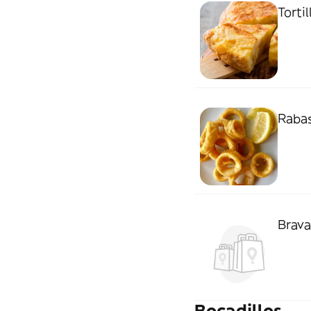
Torti
Rabas
Brava
Bocadillos