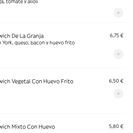
a, tomate y alioli
ich De La Granja
6,75 €
York, queso, bacon y huevo frito
ich Vegetal Con Huevo Frito
6,50 €
wich Mixto Con Huevo
5,80 €