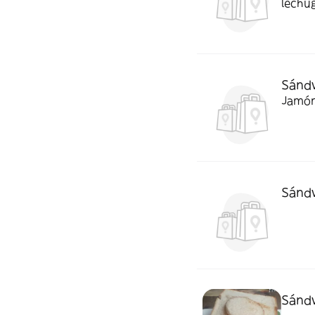
lechug
Sándw
Jamón 
Sándw
Sánd