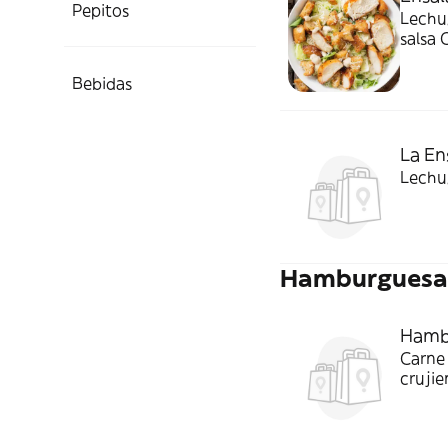
Pepitos
Lechug
salsa 
Bebidas
La En
Lechu
Hamburguesa
Hamb
Carne 
cruji
de le