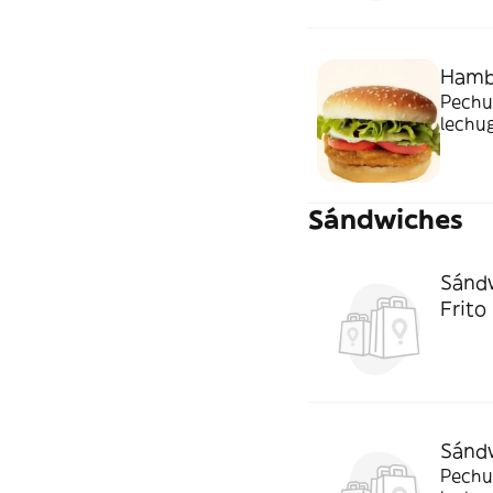
Hamb
Pechu
lechu
Sándwiches
Sándw
Frito
Sándw
Pechu