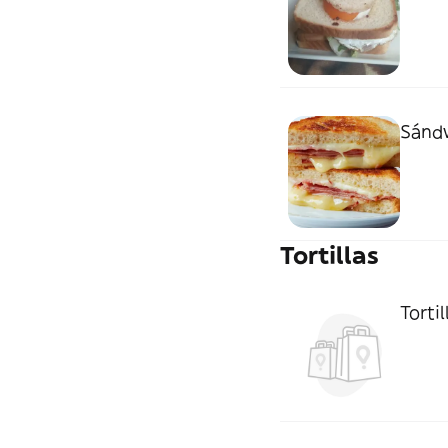
Sánd
Tortillas
Tortil