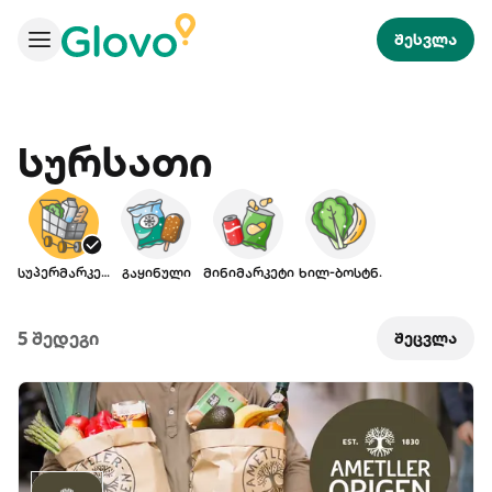
შესვლა
Სურსათი
სუპერმარკეტი
გაყინული
მინიმარკეტი
ხილ-ბოსტნ.
5 შედეგი
შეცვლა