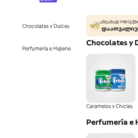
ამჟამად ობიექტი
Chocolates y Dulces
დაათვალიერ
Chocolates y 
Caramelos y Chicles
Perfumería e Higiene
Gominolas
Cuidado del Cabello
Champú
Caramelos y Chicles
Perfumería e 