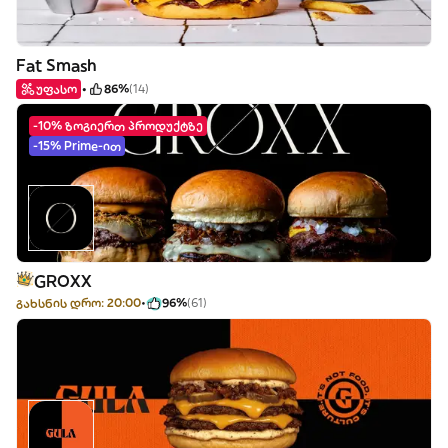
Fat Smash
უფასო
86%
(14)
-10% ზოგიერთ პროდუქტზე
-15% Prime-ით
GROXX
გახსნის დრო: 20:00
96%
(61)