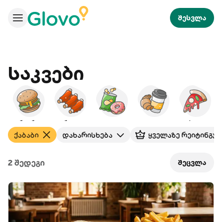
შესვლა
Საკვები
ბურგერები
ამერიკული
ხემსი
საუზმე
პიცა
ს
ქაბაბი
დახარისხება
ყველაზე რეიტინგუ
2 შედეგი
შეცვლა