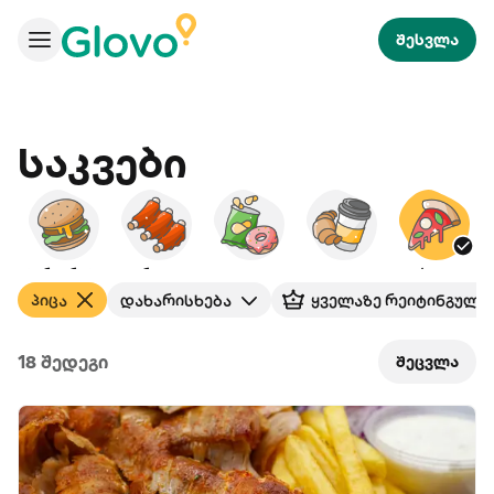
შესვლა
Საკვები
ბურგერები
ამერიკული
ხემსი
საუზმე
პიცა
ს
პიცა
დახარისხება
ყველაზე რეიტინგული
18 შედეგი
შეცვლა