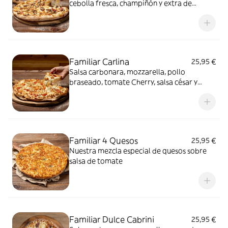
cebolla fresca, champiñón y extra de
mozzarella
Familiar Carlina
25,95 €
Salsa carbonara, mozzarella, pollo
braseado, tomate Cherry, salsa césar y
orégano
Familiar 4 Quesos
25,95 €
Nuestra mezcla especial de quesos sobre
salsa de tomate
Familiar Dulce Cabrini
25,95 €