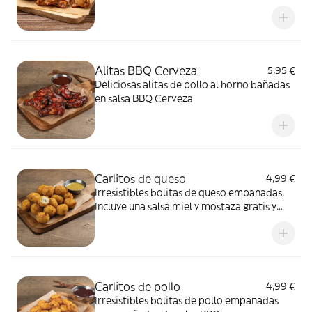
Alitas BBQ Cerveza
5,95 €
Deliciosas alitas de pollo al horno bañadas
en salsa BBQ Cerveza
Carlitos de queso
4,99 €
Irresistibles bolitas de queso empanadas.
Incluye una salsa miel y mostaza gratis y
añade más por solo 0,99€ cada una.
Carlitos de pollo
4,99 €
Irresistibles bolitas de pollo empanadas