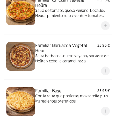
Familiar Chicken Vegetal
25,95 €
Heüra
Salsa de tomate, queso vegano, bocados
Heura, pimiento rojo y verde y tomates
cherry
Familiar Barbacoa Vegetal
25,95 €
Heür
Salsa barbacoa, queso vegano, bocados de
Heüra y cebolla caramelizada
Familiar Base
25,95 €
Con la salsa que prefieras, mozzarella y tus
ingredientes preferidos.