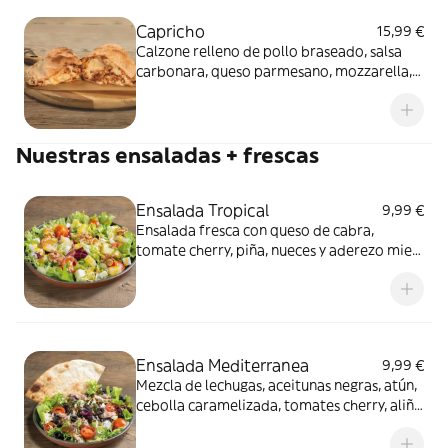
Capricho
15,99 €
Calzone relleno de pollo braseado, salsa
carbonara, queso parmesano, mozzarella,
nueces, queso de cabra y cebolla
caramelizada.
Nuestras ensaladas + frescas
Ensalada Tropical
9,99 €
Ensalada fresca con queso de cabra,
tomate cherry, piña, nueces y aderezo miel
mostaza.
Ensalada Mediterranea
9,99 €
Mezcla de lechugas, aceitunas negras, atún,
cebolla caramelizada, tomates cherry, aliño
de aceite y vinagre y porción de masa
crocante.