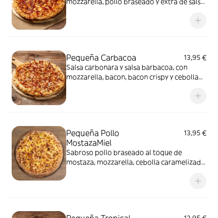
mozzarella, pollo braseado y extra de salsa
barbacoa
Pequeña Carbacoa
13,95 €
Salsa carbonara y salsa barbacoa, con
mozzarella, bacon, bacon crispy y cebolla
fresca
Pequeña Pollo
13,95 €
MostazaMiel
Sabroso pollo braseado al toque de
mostaza, mozzarella, cebolla caramelizada
y miel.