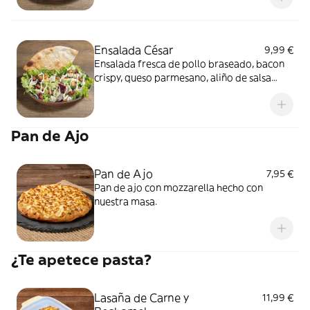
Ensalada César
9,99 €
Ensalada fresca de pollo braseado, bacon
crispy, queso parmesano, aliño de salsa
césar y porción de masa crocante.
Pan de Ajo
Pan de Ajo
7,95 €
Pan de ajo con mozzarella hecho con
nuestra masa.
¿Te apetece pasta?
Lasaña de Carne y
11,99 €