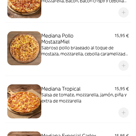
mozzarella, bacon, bacon crispy y cebolla
fresca
Mediana Pollo
15,95 €
MostazaMiel
Sabroso pollo braseado al toque de
mostaza, mozzarella, cebolla caramelizada
y miel.
Mediana Tropical
15,95 €
Salsa de tomate, mozzarella, jamón, piña y
extra de mozzarella
Mediana Especial Carlos
15,95 €