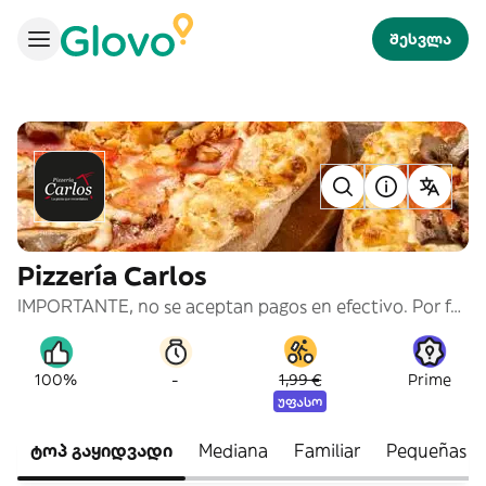
შესვლა
Pizzería Carlos
IMPORTANTE, no se aceptan pagos en efectivo. Por favor no elegir esta modalidad
-
100%
1,99 €
Prime
უფასო
ტოპ გაყიდვადი
Mediana
Familiar
Pequeñas