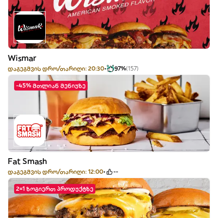
Wismar
დაგეგმვის დრო/თარიღი: 20:30
97%
(157)
-45% მთლიან მენიუზე
Fat Smash
დაგეგმვის დრო/თარიღი: 12:00
--
2=1 ზოგიერთ პროდუქტზე