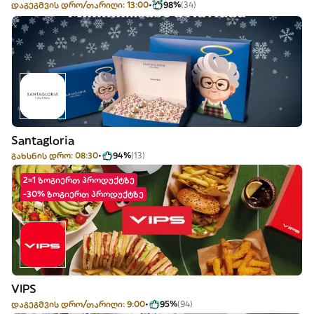
დაგეგმვის დრო/თარიღი: 13:00
98%
(34)
Santagloria
გახსნის დრო: 08:30
94%
(13)
2=1 ზოგიერთ პროდუქტზე
-30% ზოგიერთ პროდუქტზე
VIPS
დაგეგმვის დრო/თარიღი: 9:00
95%
(94)