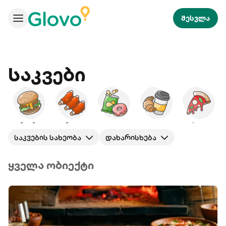
შესვლა
Საკვები
ბურგერები
ამერიკული
ხემსი
საუზმე
პიცა
ს
საკვების სახეობა
დახარისხება
ყველა ობიექტი