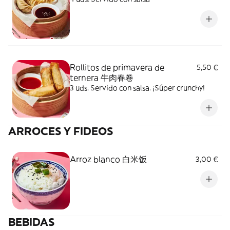
Rollitos de primavera de
5,50 €
ternera 牛肉春卷
3 uds. Servido con salsa. ¡Súper crunchy!
ARROCES Y FIDEOS
Arroz blanco 白米饭
3,00 €
BEBIDAS