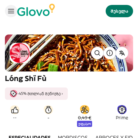
შესვლა
Lóng Shï Fù
-45% მთლიან მენიუზე ›
-
--
0,49 €
Prime
უფასო
ESPECIALIDADES
MORDISCOS
ARROCES Y FIDE