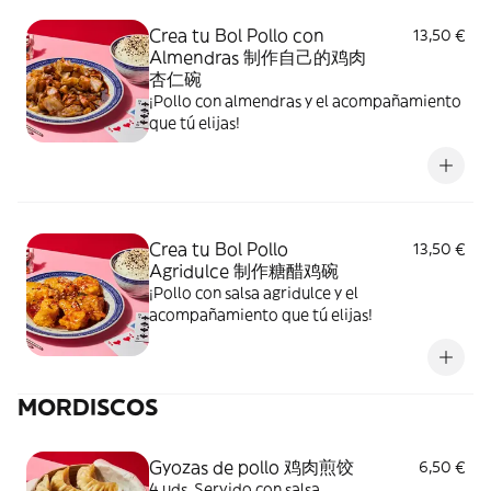
Crea tu Bol Pollo con
13,50 €
Almendras 制作自己的鸡肉
杏仁碗
¡Pollo con almendras y el acompañamiento
que tú elijas!
Crea tu Bol Pollo
13,50 €
Agridulce 制作糖醋鸡碗
¡Pollo con salsa agridulce y el
acompañamiento que tú elijas!
MORDISCOS
Gyozas de pollo 鸡肉煎饺
6,50 €
4 uds. Servido con salsa