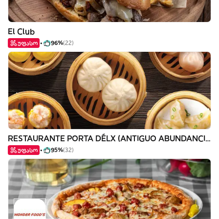
El Club
უფასო
96%
(22)
RESTAURANTE PORTA DÉLX (ANTIGUO ABUNDANCIA)
უფასო
95%
(32)