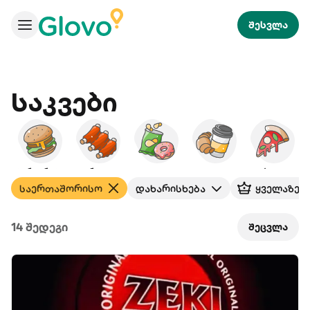
შესვლა
Საკვები
ბურგერები
ამერიკული
ხემსი
საუზმე
პიცა
საერთაშორისო
დახარისხება
ყველაზე 
14 შედეგი
შეცვლა