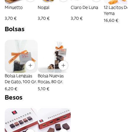
Minuetto
Nogal
Claro De Luna
12 Lacitos De
Yema
3,70 €
3,70 €
3,70 €
16,60 €
Bolsas
Bolsa Lenguas
Bolsa Nuevas
De Gato, 100 Gr.
Rocas, 80 Gr.
6,20 €
5,10 €
Besos