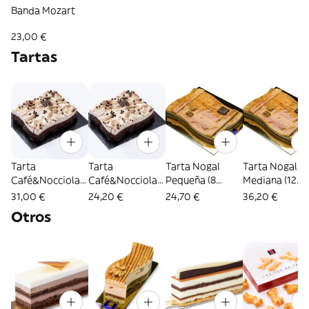
Banda Mozart
23,00 €
Tartas
Tarta
Tarta
Tarta Nogal
Tarta Nogal
Café&Nocciola
Café&Nocciola
Pequeña (8
Mediana (12
pequeña (12
gourmet (6
Raciones)
Raciones)
31,00 €
24,20 €
24,70 €
36,20 €
Raciones)
Raciones)
Otros