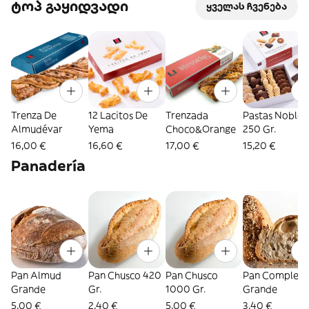
ტოპ გაყიდვადი
ყველას ჩვენება
Trenza De
12 Lacitos De
Trenzada
Pastas Nobles
Almudévar
Yema
Choco&Orange
250 Gr.
16,00 €
16,60 €
17,00 €
15,20 €
Panadería
Pan Almud
Pan Chusco 420
Pan Chusco
Pan Completo
Grande
Gr.
1000 Gr.
Grande
5,00 €
2,40 €
5,00 €
3,40 €