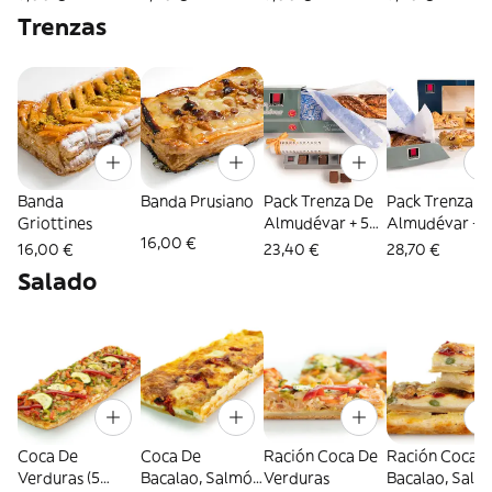
Trenzas
Banda
Banda Prusiano
Pack Trenza De
Pack Trenza D
Griottines
Almudévar + 5
Almudévar +
16,00 €
Besos De Aragón
Trenzada Gra
16,00 €
23,40 €
28,70 €
Salado
Coca De
Coca De
Ración Coca De
Ración Coca 
Verduras (5
Bacalao, Salmón
Verduras
Bacalao, Salm