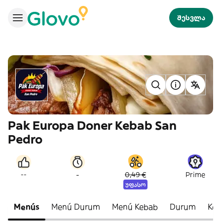
შესვლა
Pak Europa Doner Kebab San
Pedro
-
--
0,49 €
Prime
უფასო
Menús
Menú Durum
Menú Kebab
Durum
Ke