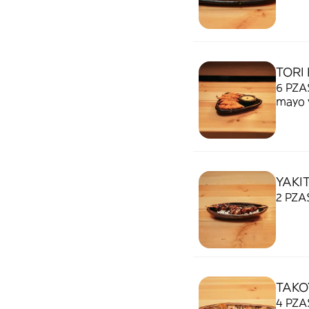
TORI
6 PZAS
mayo 
YAKI
2 PZAS
TAKO
4 PZAS