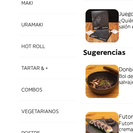
MAKI
Juego
¿Quién
URAMAKI
salón 
la flo
garant
amigos
HOT ROLL
batall
Sugerencias
TARTAR & +
Donbu
Bol de
salvaj
ceboll
COMBOS
VEGETARIANOS
Futom
Futoma
crema,