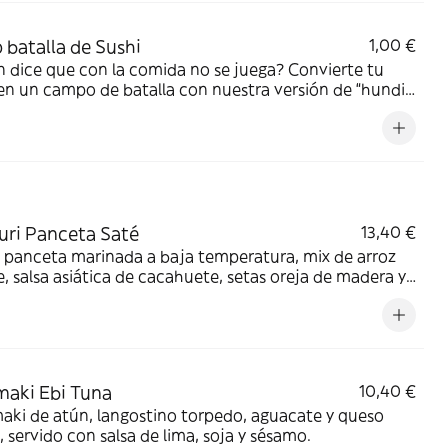
 batalla de Sushi
1,00 €
 dice que con la comida no se juega? Convierte tu
en un campo de batalla con nuestra versión de “hundir
ta” con Sushi. Risas, piques épicos y estrategias absurdas
izadas. Da igual que juegues con tu pareja o con tus
. ¿Preparados para el plan perfecto? ¡Que empiece la
a!
ri Panceta Saté
13,40 €
 panceta marinada a baja temperatura, mix de arroz
e, salsa asiática de cacahuete, setas oreja de madera y
ino.
aki Ebi Tuna
10,40 €
ki de atún, langostino torpedo, aguacate y queso
 servido con salsa de lima, soja y sésamo.