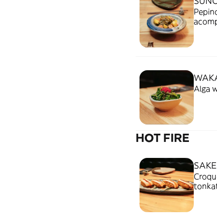
SUN
Pepin
acomp
WAK
Alga 
HOT FIRE
SAKE
Croqu
tonka