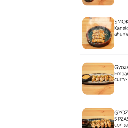
SMOK
Kanelo
ahum
Gyoza
Empana
curry-
GYO
5 PZAS
con sa