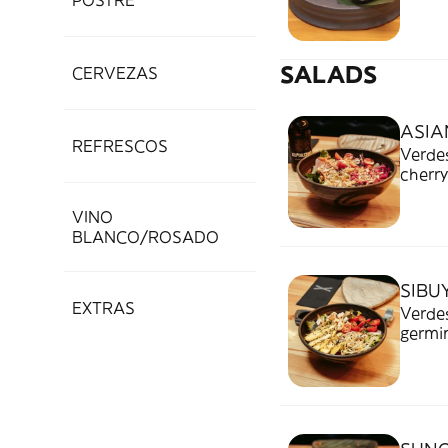
POSTRE
SALADS
CERVEZAS
ASIA
REFRESCOS
Verdes
cherry
VINO
BLANCO/ROSADO
SIBU
EXTRAS
Verdes
germin