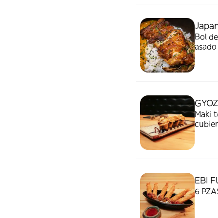
Japan
Bol de
asado 
GYOZ
Maki t
cubier
EBI 
6 PZAS