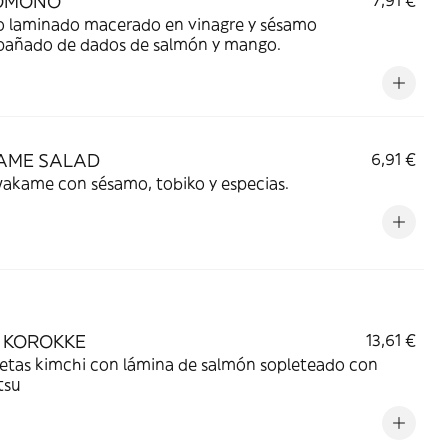
OMONO
7,91 €
o laminado macerado en vinagre y sésamo
añado de dados de salmón y mango.
AME SALAD
6,91 €
wakame con sésamo, tobiko y especias.
 KOROKKE
13,61 €
etas kimchi con lámina de salmón sopleteado con
tsu