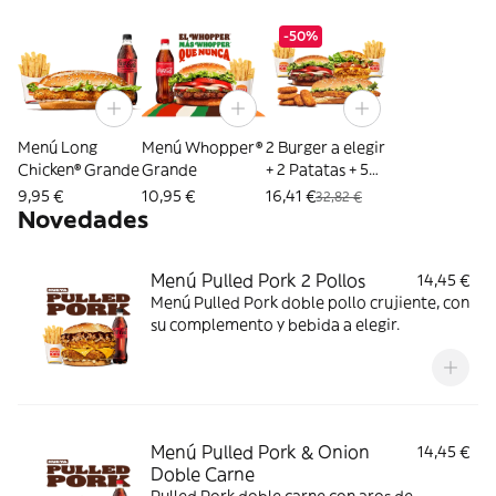
-50%
Menú Long
Menú Whopper®
2 Burger a elegir
Chicken® Grande
Grande
+ 2 Patatas + 5
Nuggets
9,95 €
10,95 €
16,41 €
32,82 €
Novedades
Menú Pulled Pork 2 Pollos
14,45 €
Menú Pulled Pork doble pollo crujiente, con
su complemento y bebida a elegir.
Menú Pulled Pork & Onion
14,45 €
Doble Carne