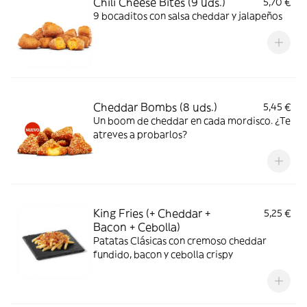
Chili Cheese Bites (9 uds.)
5,70 €
9 bocaditos con salsa cheddar y jalapeños
Cheddar Bombs (8 uds.)
5,45 €
Un boom de cheddar en cada mordisco. ¿Te
atreves a probarlos?
King Fries (+ Cheddar +
5,25 €
Bacon + Cebolla)
Patatas Clásicas con cremoso cheddar
fundido, bacon y cebolla crispy