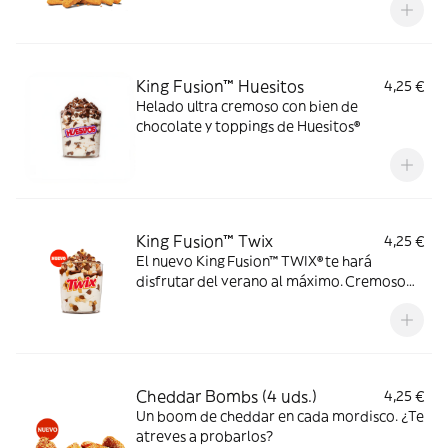
King Fusion™ Huesitos
4,25 €
Helado ultra cremoso con bien de
chocolate y toppings de Huesitos®
King Fusion™ Twix
4,25 €
El nuevo King Fusion™ TWIX® te hará
disfrutar del verano al máximo. Cremoso
helado de vainilla con topping TWIX® y
sirope de caramelo. Dale un TWIX al
verano.
Cheddar Bombs (4 uds.)
4,25 €
Un boom de cheddar en cada mordisco. ¿Te
atreves a probarlos?