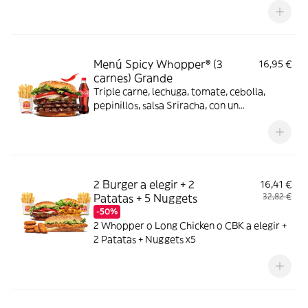
Menú Spicy Whopper® (3
16,95 €
carnes) Grande
Triple carne, lechuga, tomate, cebolla,
pepinillos, salsa Sriracha, con un
complemento y bebida
2 Burger a elegir + 2
16,41 €
Patatas + 5 Nuggets
32,82 €
-50%
2 Whopper o Long Chicken o CBK a elegir +
2 Patatas + Nuggets x5