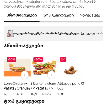
გადახაზული ფასები აღნიშნავს ფასდაკლებამდე 30
დღის განმავლობაში ყველაზე დაბალ ფასებს
პრომოაქციები
ტოპ გაყიდვადი
Novedades
თვალის მიდევნება არ არის შესაძლებელი.
შეკვეთები პირდა
პრომოაქციები
-50%
-50%
2=1
Long Chicken +
2 Burger a elegir
Alitas de pollo (3
Patatas Grandes
+ 2 Patatas + 5
uds.)
Nuggets
6,23 €
16,41 €
4,30 €
12,45 €
32,82 €
ტოპ გაყიდვადი