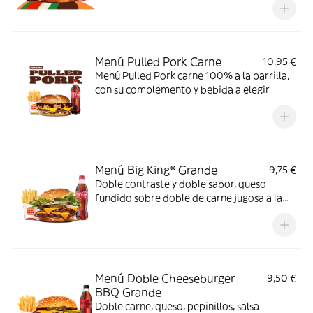
Menú Pulled Pork Carne
10,95 €
Menú Pulled Pork carne 100% a la parrilla,
con su complemento y bebida a elegir
Menú Big King® Grande
9,75 €
Doble contraste y doble sabor, queso
fundido sobre doble de carne jugosa a la
parrilla, lechuga, pepinillos y cebolla,
bañados en exquisita salsa Big King entre
dos panes de sésamo crujiente, ¿se puede
pedir más?
Menú Doble Cheeseburger
9,50 €
BBQ Grande
Doble carne, queso, pepinillos, salsa