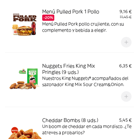
Menú Pulled Pork 1 Pollo
9,16 €
11,45 €
-20%
Menú Pulled Pork pollo crujiente, con su
complemento y bebida a elegir.
Nuggets Fries King Mix
6,35 €
Pringles (9 uds.)
Nuestros King Nuggets® acompañados del
sazonador King Mix Sour Cream&Onion.
Cheddar Bombs (8 uds.)
5,45 €
Un boom de cheddar en cada mordisco. ¿Te
atreves a probarlos?