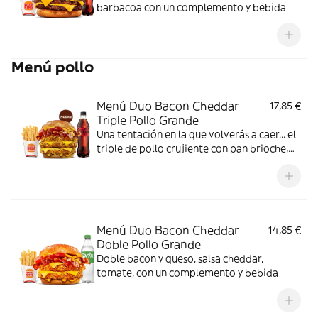
barbacoa con un complemento y bebida
Menú pollo
Menú Duo Bacon Cheddar
17,85 €
Triple Pollo Grande
Una tentación en la que volverás a caer... el
triple de pollo crujiente con pan brioche,
deliciosa salsa de queso cheddar, dos
crujientes lonchas de bacon, cebolla frita y
tomate. Todo ello acompañado de tu
bebida y complemento favoritos. Algo
irresistible.
Menú Duo Bacon Cheddar
14,85 €
Doble Pollo Grande
Doble bacon y queso, salsa cheddar,
tomate, con un complemento y bebida