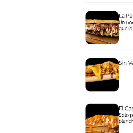
La Pe
Un boc
queso 
Sin V
El Ca
Solo p
planch