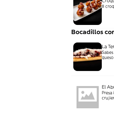
Croqu
8 cro
Bocadillos co
La Te
Sabes 
queso
El Ab
Presa 
crujie