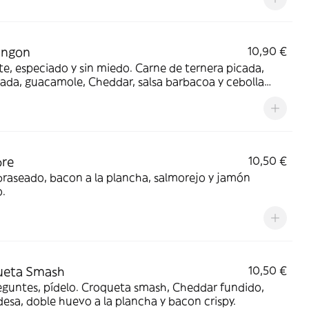
ingon
10,90 €
e, especiado y sin miedo. Carne de ternera picada,
ada, guacamole, Cheddar, salsa barbacoa y cebolla
nte.
re
10,50 €
braseado, bacon a la plancha, salmorejo y jamón
o.
ueta Smash
10,50 €
guntes, pídelo. Croqueta smash, Cheddar fundido,
esa, doble huevo a la plancha y bacon crispy.