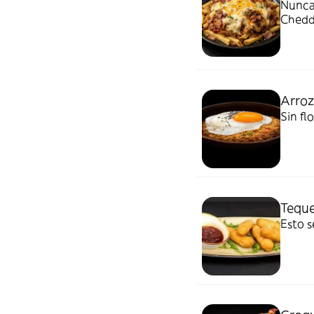
Nunca 
Chedd
Arroz
Sin fl
Tequ
Esto s