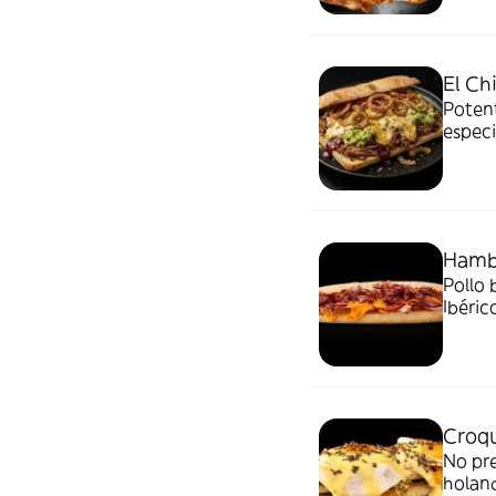
El Ch
Potent
especi
crujie
Hamb
Pollo 
Ibéric
Croq
No pre
holand