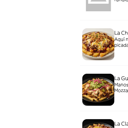
La Ch
Aquí n
picada
barbac
La Gu
Manos 
Mozzar
La Cl