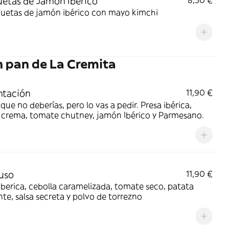
etas de Jamón Ibérico
8,50 €
quetas de jamón ibérico con mayo kimchi
n pan de La Cremita
ntación
11,90 €
que no deberías, pero lo vas a pedir. Presa ibérica,
 crema, tomate chutney, jamón Ibérico y Parmesano.
uso
11,90 €
iberica, cebolla caramelizada, tomate seco, patata
nte, salsa secreta y polvo de torrezno