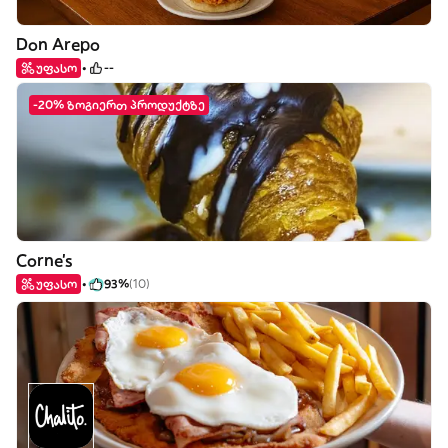
Don Arepo
უფასო
--
-20% ზოგიერთ პროდუქტზე
Corne's
უფასო
93%
(10)