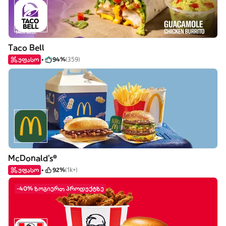
Taco Bell
უფასო
94%
(359)
McDonald's®
უფასო
92%
(1k+)
-40% ზოგიერთ პროდუქტზე