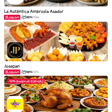
La Auténtica Ambrosía Asador
უფასო
98%
(104)
Josepan
უფასო
98%
(121)
-10% მთლიან მენიუზე