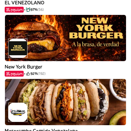
EL VENEZOLANO
უფასო
97%
(56)
New York Burger
უფასო
92%
(192)
Merecumbe Comida Venezolana