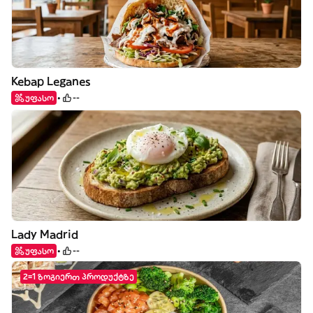
Kebap Leganes
უფასო
--
Lady Madrid
უფასო
--
2=1 ზოგიერთ პროდუქტზე