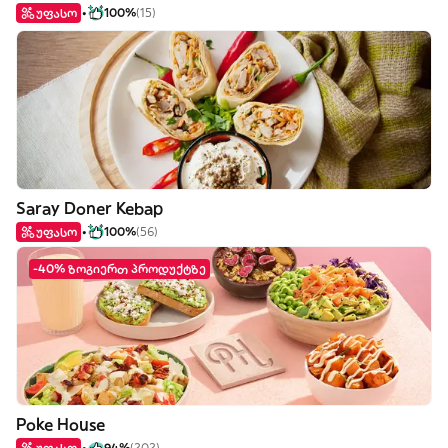
უფასო
100%
(15)
Saray Doner Kebap
უფასო
100%
(56)
-40% ზოგიერთ პროდუქტზე
Poke House
უფასო
94%
(202)