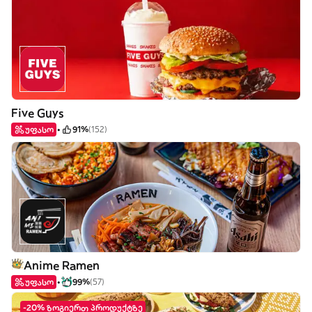
Five Guys
უფასო
91%
(152)
Anime Ramen
უფასო
99%
(57)
-20% ზოგიერთ პროდუქტზე