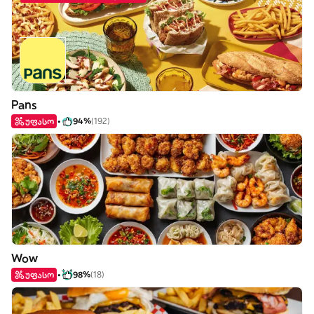
Pans
უფასო
94%
(192)
Wow
უფასო
98%
(18)