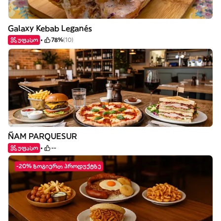
Galaxy Kebab Leganés
უფასო
78%
(10)
ÑAM PARQUESUR
უფასო
--
-20% ზოგიერთ პროდუქტზე