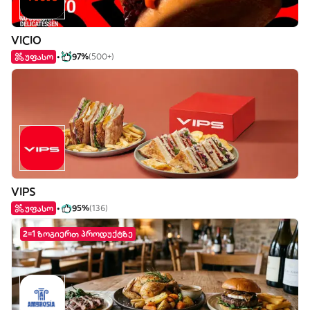
VICIO
უფასო
97%
(500+)
VIPS
უფასო
95%
(136)
2=1 ზოგიერთ პროდუქტზე