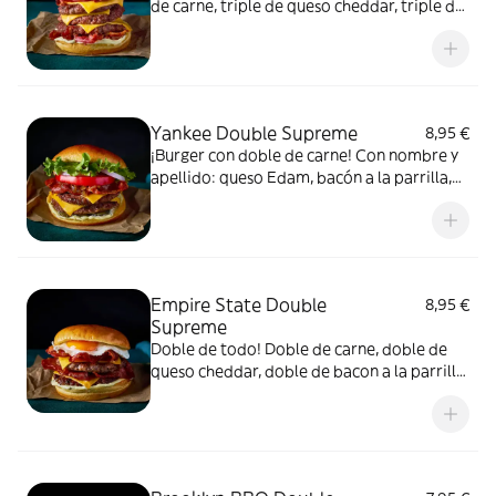
de carne, triple de queso cheddar, triple de
bacon a la parrilla y salsa Yankee. No
incluye patatas fritas.
Yankee Double Supreme
8,95 €
¡Burger con doble de carne! Con nombre y
apellido: queso Edam, bacón a la parrilla,
lechuga batavia, pepinillo, tomate, cebolla
roja, cebolla caramelizada y salsa Yankee.
No incluye patatas fritas.
Empire State Double
8,95 €
Supreme
Doble de todo! Doble de carne, doble de
queso cheddar, doble de bacon a la parrilla,
un huevo frito y salsa Yankee. No incluye
patatas fritas.