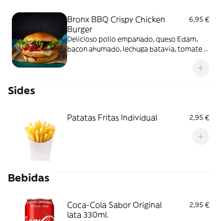
Bronx BBQ Crispy Chicken
6,95 €
Burger
Delicioso pollo empanado, queso Edam,
bacon ahumado, lechuga batavia, tomate y
salsa barbacoa. No incluye patatas fritas.
Sides
Patatas Fritas Individual
2,95 €
Bebidas
Coca-Cola Sabor Original
2,95 €
lata 330ml.