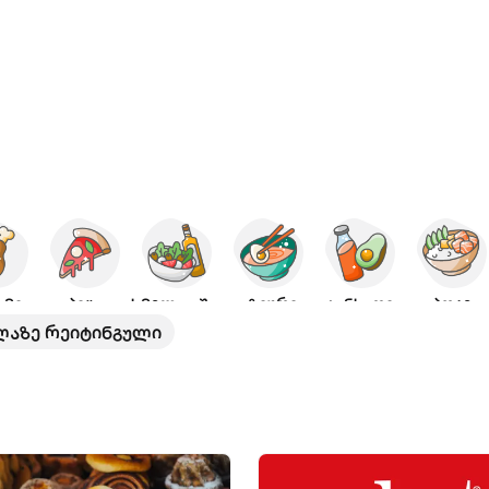
ამი
პიცა
ხმელთაშუა
აზიური
ჯანსაღი
პოკე
ლაზე რეიტინგული