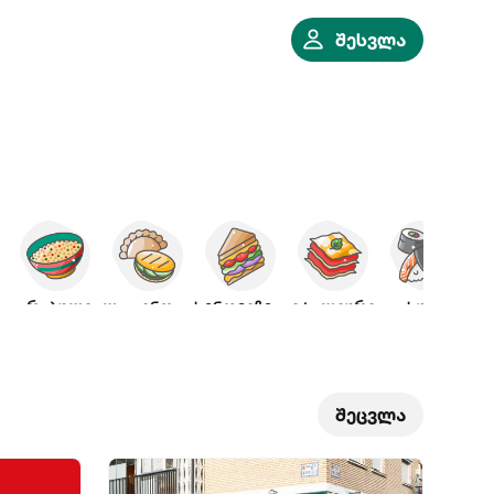
შესვლა
არაბული
ლათინოამერ.
სენდვიჩები
იტალიური
სუში
ი
შეცვლა