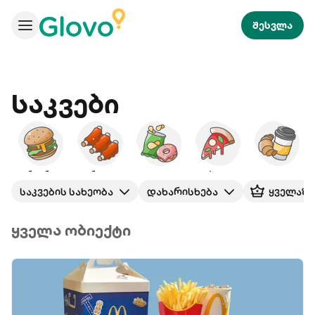
შესვლა
Საკვები
ბურგერები
ამერიკული
ხემსი
პიცა
საუზმე
საკვების სახეობა
დახარისხება
ყველაზე
ყველა ობიექტი