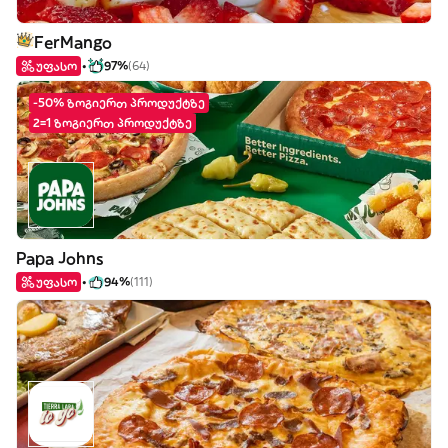
FerMango
უფასო
97%
(64)
-50% ზოგიერთ პროდუქტზე
2=1 ზოგიერთ პროდუქტზე
Papa Johns
უფასო
94%
(111)