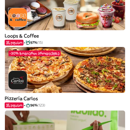
Loops & Coffee
უფასო
97%
(15)
-30% ზოგიერთ პროდუქტზე
Pizzería Carlos
უფასო
96%
(123)