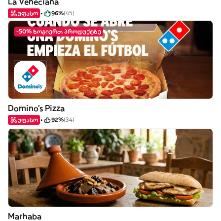
La Veneciana
უფასო
96%
(45)
-50% ზოგიერთ პროდუქტზე
Domino's Pizza
უფასო
92%
(34)
Marhaba