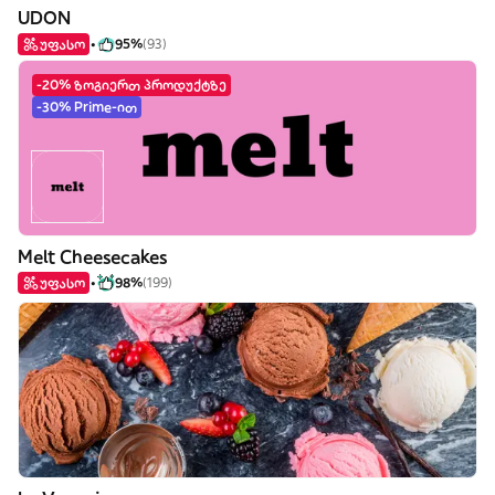
UDON
უფასო
95%
(93)
-20% ზოგიერთ პროდუქტზე
-30% Prime-ით
Melt Cheesecakes
უფასო
98%
(199)