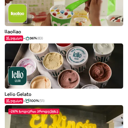
llaollao
უფასო
96%
(83)
Lelio Gelato
უფასო
100%
(51)
-26% ზოგიერთ პროდუქტზე