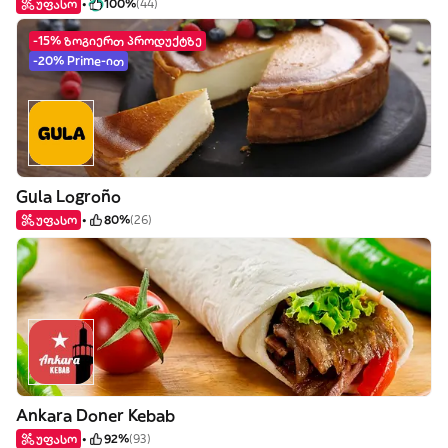
უფასო
100%
(44)
-15% ზოგიერთ პროდუქტზე
-20% Prime-ით
Gula Logroño
უფასო
80%
(26)
Ankara Doner Kebab
უფასო
92%
(93)