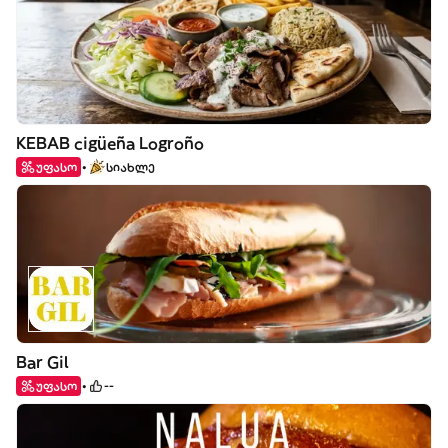
KEBAB cigüeña Logroño
უფასო
სიახლე
Bar Gil
უფასო
--