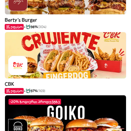
Berty's Burger
უფასო
98%
(304)
CBK
უფასო
97%
(169)
-20% ზოგიერთ პროდუქტზე