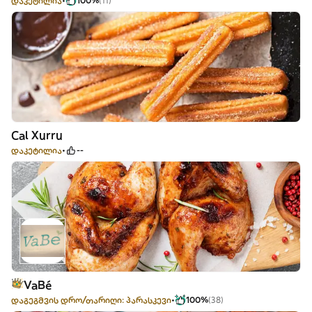
დაკეტილია
100%
(11)
Cal Xurru
დაკეტილია
--
VaBé
დაგეგმვის დრო/თარიღი: პარასკევი
100%
(38)