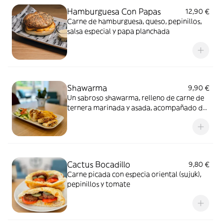
Hamburguesa Con Papas
12,90 €
Carne de hamburguesa, queso, pepinillos,
salsa especial y papa planchada
Shawarma
9,90 €
Un sabroso shawarma, relleno de carne de
ternera marinada y asada, acompañado de
vegetales frescos y una salsa especial.
Perfecto para una comida rápida y llena de
sabor
Cactus Bocadillo
9,80 €
Carne picada con especia oriental (sujuk),
pepinillos y tomate