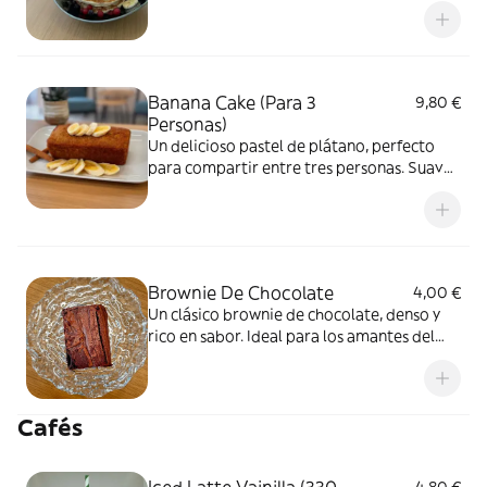
brunch
Banana Cake (Para 3
9,80 €
Personas)
Un delicioso pastel de plátano, perfecto
para compartir entre tres personas. Suave,
esponjoso, con un sabor dulce y natural a
plátano
Brownie De Chocolate
4,00 €
Un clásico brownie de chocolate, denso y
rico en sabor. Ideal para los amantes del
chocolate, con una textura crujiente por
fuera y suave por dentro
Cafés