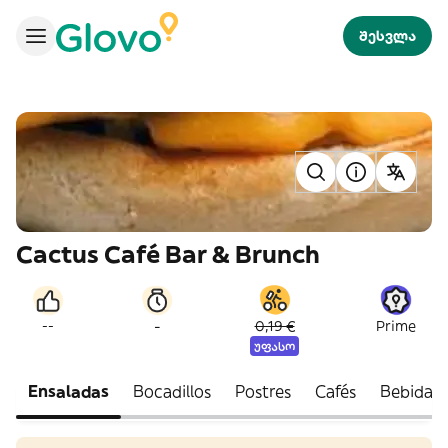
შესვლა
Cactus Café Bar & Brunch
-
--
0,19 €
Prime
უფასო
Ensaladas
Bocadillos
Postres
Cafés
Bebidas