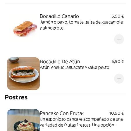
Bocadillo Canario
6,90 €
Jamón o pavo, tomate, salsa de guacamole
y almogrote
Bocadillo De Atún
6,90 €
Atún, eneldo, aguacate y salsa pesto
Postres
Pancake Con Frutas
10,90 €
Un esponjoso pancake acompañado de una
variedad de frutas frescas. Una opción
deliciosa y saludable para el desayuno o el