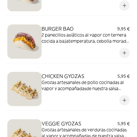
BURGER BAO
9,95 €
2 panecillos asiáticos al vapor con ternera
cocida a bajatemperatura, cebolla morada,
queso cheddar y nuestra salsaespecial
Burger.
CHICKEN GYOZAS
5,95 €
Gyozas artesanales de pollo cocinadas al
vapor y acompañadasde nuestra salsa
Especial.
VEGGIE GYOZAS
5,95 €
Gyozas artesanales de verduras cocinadas
al vapor y acompañadas de nuestra salsa