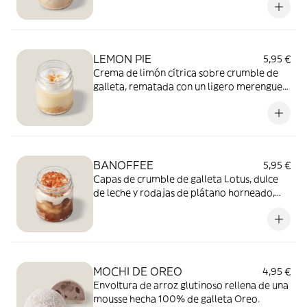
LEMON PIE
5,95 €
Crema de limón cítrica sobre crumble de
galleta, rematada con un ligero merengue
tostado
BANOFFEE
5,95 €
Capas de crumble de galleta Lotus, dulce
de leche y rodajas de plátano horneado,
cubiertas con nata y un toque de ralladura
de chocolate.
MOCHI DE OREO
4,95 €
Envoltura de arroz glutinoso rellena de una
mousse hecha 100% de galleta Oreo.