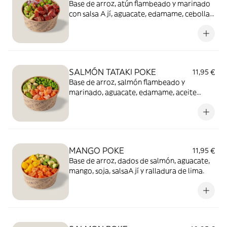
Base de arroz, atún flambeado y marinado
con salsa Ají, aguacate, edamame, cebolla
morada, salsa de soja, Teriyaki y Smoky
Panko
SALMÓN TATAKI POKE
11,95 €
Base de arroz, salmón flambeado y
marinado, aguacate, edamame, aceite
cítrico, soja salsa Kimchi, Teriyaki y
cebollino.
MANGO POKE
11,95 €
Base de arroz, dados de salmón, aguacate,
mango, soja, salsaAjí y ralladura de lima.