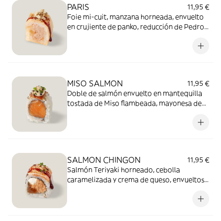
PARIS
11,95 €
Foie mi-cuit, manzana horneada, envuelto
en crujiente de panko, reducción de Pedro
Ximénez y flor de sal. (8 piezas)
MISO SALMON
11,95 €
Doble de salmón envuelto en mantequilla
tostada de Miso flambeada, mayonesa de
Miso y cebollino. (8 piezas)
SALMON CHINGON
11,95 €
Salmón Teriyaki horneado, cebolla
caramelizada y crema de queso, envueltos
en salmón flambeado, salsa Mex, crujiente
de panko y cebollino. (8 piezas)