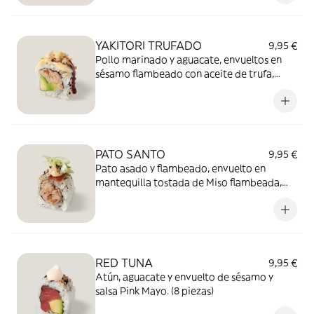
YAKITORI TRUFADO
9,95 €
Pollo marinado y aguacate, envueltos en
sésamo flambeado con aceite de trufa,
salsa Teriyaki, mayonesa japonesa y
crujiente de panko. (8 piezas)
PATO SANTO
9,95 €
Pato asado y flambeado, envuelto en
mantequilla tostada de Miso flambeada,
mayonesa de Miso, cebolla tierna japonesa,
flor de sal y Shiso morado. (8 piezas)
RED TUNA
9,95 €
Atún, aguacate y envuelto de sésamo y
salsa Pink Mayo. (8 piezas)