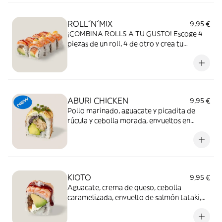
ROLL´N´MIX
9,95 €
¡COMBINA ROLLS A TU GUSTO! Escoge 4
piezas de un roll, 4 de otro y crea tu
combinación perfecta.
ABURI CHICKEN
9,95 €
Pollo marinado, aguacate y picadita de
rúcula y cebolla morada, envueltos en
emulsión japonesa flambeada, Teriyaki,
cebollino y flor de sal. (8 piezas)
KIOTO
9,95 €
Aguacate, crema de queso, cebolla
caramelizada, envuelto de salmón tataki,
salsa teriyaki y flor de sal. (8 piezas)