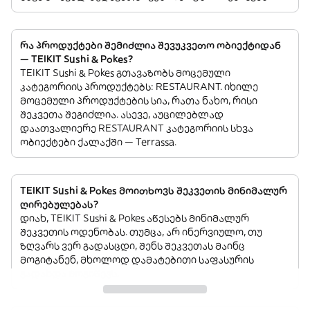
რა პროდუქტები შემიძლია შევუკვეთო ობიექტიდან
— TEIKIT Sushi & Pokes?
TEIKIT Sushi & Pokes გთავაზობს მოცემული
კატეგორიის პროდუქტებს: RESTAURANT. იხილე
მოცემული პროდუქტების სია, რათა ნახო, რისი
შეკვეთა შეგიძლია. ასევე, აუცილებლად
დაათვალიერე RESTAURANT კატეგორიის სხვა
ობიექტები ქალაქში — Terrassa.
TEIKIT Sushi & Pokes მოითხოვს შეკვეთის მინიმალურ
ღირებულებას?
დიახ, TEIKIT Sushi & Pokes აწესებს მინიმალურ
შეკვეთის ოდენობას. თუმცა, არ ინერვიულო, თუ
ზღვარს ვერ გადასცდი, შენს შეკვეთას მაინც
მოგიტანენ, მხოლოდ დამატებითი საფასურის
გადახდა მოგიწევს.