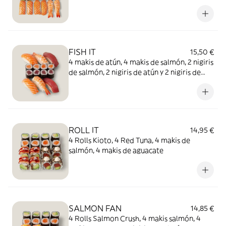
nigiris de langostino, 8 piezas de rolls (a
elegir) y 8 piezas de rolls (a elegir).
FISH IT
15,50 €
4 makis de atún, 4 makis de salmón, 2 nigiris
de salmón, 2 nigiris de atún y 2 nigiris de
langostino.
ROLL IT
14,95 €
4 Rolls Kioto, 4 Red Tuna, 4 makis de
salmón, 4 makis de aguacate
SALMON FAN
14,85 €
4 Rolls Salmon Crush, 4 makis salmón, 4