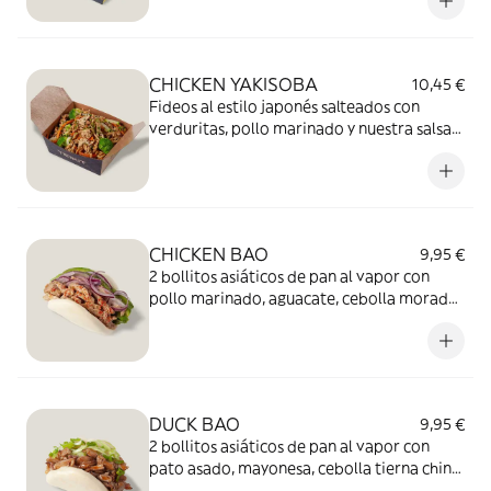
mayonesacítrica de cilantro.
CHICKEN YAKISOBA
10,45 €
Fideos al estilo japonés salteados con
verduritas, pollo marinado y nuestra salsa
Yakisoba.
CHICKEN BAO
9,95 €
2 bollitos asiáticos de pan al vapor con
pollo marinado, aguacate, cebolla morada,
salsa Karaage y especias japonesas.
DUCK BAO
9,95 €
2 bollitos asiáticos de pan al vapor con
pato asado, mayonesa, cebolla tierna china
y nuestra salsa Koreana.