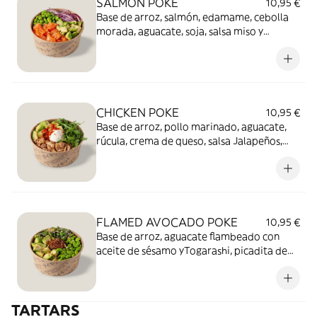
SALMON POKE
10,95 €
Base de arroz, salmón, edamame, cebolla
morada, aguacate, soja, salsa miso y
sésamo.
CHICKEN POKE
10,95 €
Base de arroz, pollo marinado, aguacate,
rúcula, crema de queso, salsa Jalapeños,
mayonesa cítrica de cilantro y Smoky
Panko.
FLAMED AVOCADO POKE
10,95 €
Base de arroz, aguacate flambeado con
aceite de sésamo yTogarashi, picadita de
rúcula y cebolla morada, edamame,cebolla
caramelizada, soja, salsa Kimchi, mayonesa
japonesa,panko, nueces y pistachos.
TARTARS