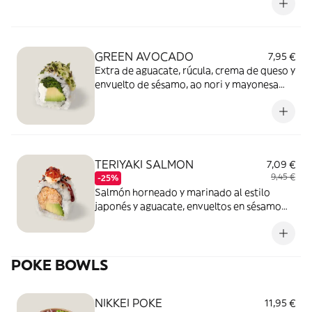
GREEN AVOCADO
7,95 €
Extra de aguacate, rúcula, crema de queso y
envuelto de sésamo, ao nori y mayonesa
cítrica de cilantro. (8 piezas)
TERIYAKI SALMON
7,09 €
9,45 €
-25%
Salmón horneado y marinado al estilo
japonés y aguacate, envueltos en sésamo
flambeado, Sriracha, Teriyaki y Smoky
Panko. (8 piezas)
POKE BOWLS
NIKKEI POKE
11,95 €