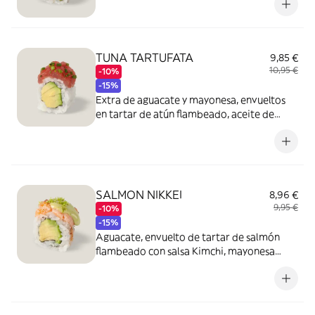
TUNA TARTUFATA
9,85 €
10,95 €
-10%
-15%
Extra de aguacate y mayonesa, envueltos
en tartar de atún flambeado, aceite de
trufa negra y cebollino. (8 piezas)
SALMON NIKKEI
8,96 €
9,95 €
-10%
-15%
Aguacate, envuelto de tartar de salmón
flambeado con salsa Kimchi, mayonesa
cítrica y ralladura de lima. (8 piezas)