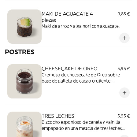
MAKI DE AGUACATE 4
3,85 €
piezas
Maki de arroz y alga nori con aguacate.
POSTRES
CHEESECAKE DE OREO
5,95 €
Cremoso de cheesecake de Oreo sobre
base de galleta de cacao crujiente,
coronada por una Oreo entera.
TRES LECHES
5,95 €
Bizcocho esponjoso de canela y vainilla
empapado en una mezcla de tres leches,
cubierto con un suave merengue