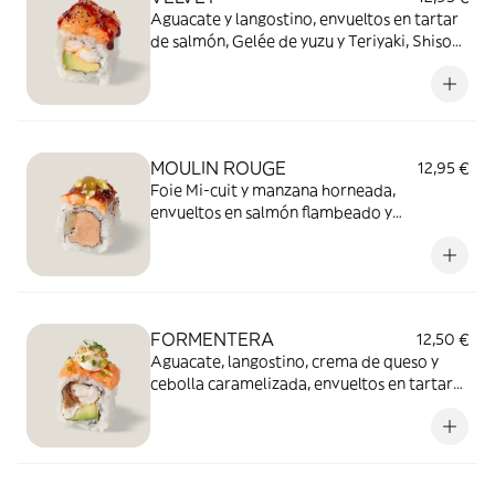
Aguacate y langostino, envueltos en tartar
de salmón, Gelée de yuzu y Teriyaki, Shiso
morado, Togarashi y Ao Nori. (8 piezas)
MOULIN ROUGE
12,95 €
Foie Mi-cuit y manzana horneada,
envueltos en salmón flambeado y
caramelizado, salsa de almíbar de naranja y
picadita de nueces y pistachos. (8 piezas)
FORMENTERA
12,50 €
Aguacate, langostino, crema de queso y
cebolla caramelizada, envueltos en tartar
de salmón flambeado, salsa Mediterránea,
crujiente de panko y frutos secos. (8 piezas)