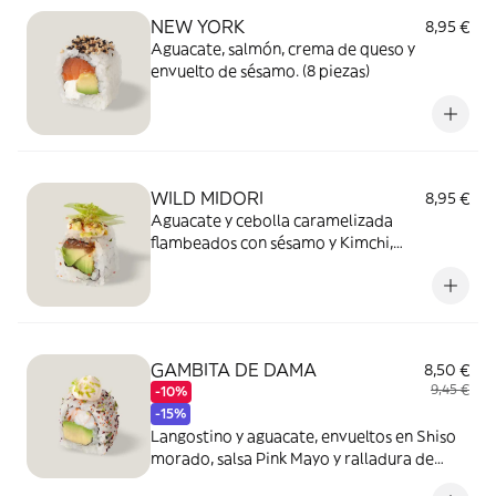
NEW YORK
8,95 €
Aguacate, salmón, crema de queso y
envuelto de sésamo. (8 piezas)
WILD MIDORI
8,95 €
Aguacate y cebolla caramelizada
flambeados con sésamo y Kimchi,
mayonesa japonesa, envueltos en picadita
de nueces y pistachos, Togarashi y cebolla
tierna japonesa. (8 piezas)
GAMBITA DE DAMA
8,50 €
9,45 €
-10%
-15%
Langostino y aguacate, envueltos en Shiso
morado, salsa Pink Mayo y ralladura de
lima. (8 piezas)