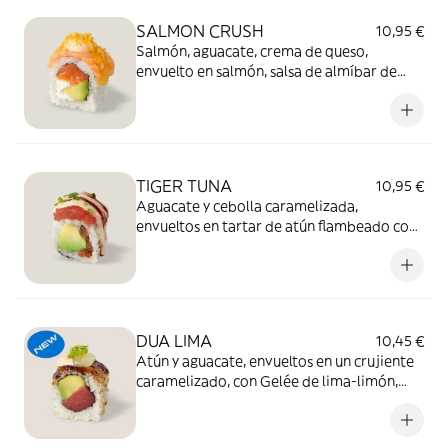
SALMON CRUSH
10,95 €
Salmón, aguacate, crema de queso,
envuelto en salmón, salsa de almíbar de
naranja, sriracha y cheese furikake (8 piezas)
TIGER TUNA
10,95 €
Aguacate y cebolla caramelizada,
envueltos en tartar de atún flambeado con
aceite de sésamo y salsas Miso y Teriyaki. (8
piezas)
DUA LIMA
10,45 €
Atún y aguacate, envueltos en un crujiente
caramelizado, con Gelée de lima-limón,
Sriracha y ralladura de lima. (8 piezas)