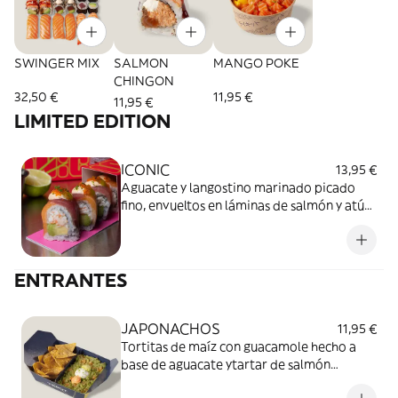
SWINGER MIX
SALMON
MANGO POKE
CHINGON
32,50 €
11,95 €
11,95 €
LIMITED EDITION
ICONIC
13,95 €
Aguacate y langostino marinado picado
fino, envueltos en láminas de salmón y atún,
Gelée Green Shot, tobiko, Sriracha y
ralladura de lima. (8 piezas)
ENTRANTES
JAPONACHOS
11,95 €
Tortitas de maíz con guacamole hecho a
base de aguacate ytartar de salmón
marinado, queso crema, salsa Mex y