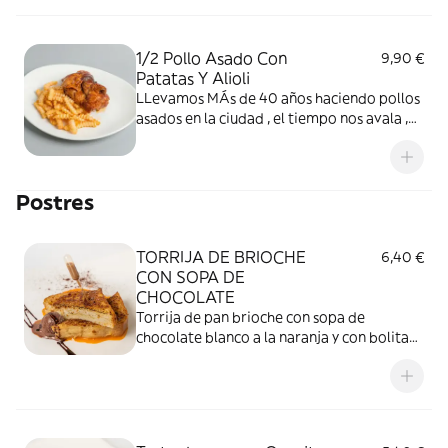
debas preocupar y sin Gluten .
1/2 Pollo Asado Con
9,90 €
Patatas Y Alioli
LLevamos MÁs de 40 años haciendo pollos
asados en la ciudad , el tiempo nos avala ,
nuestro pollo siempre va acompañado de
patatas , caldo y un ali-oli muy especial que
hacemos en la casa.
Postres
TORRIJA DE BRIOCHE
6,40 €
CON SOPA DE
CHOCOLATE
Torrija de pan brioche con sopa de
chocolate blanco a la naranja y con bolita
de helado de chocolate