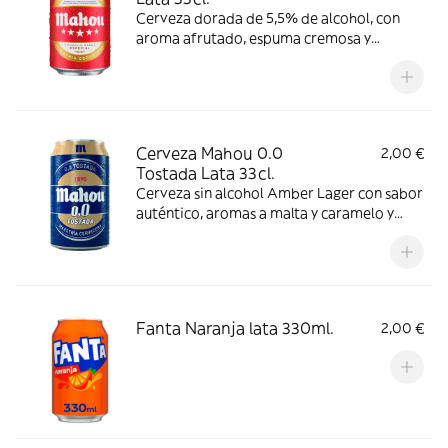
Cerveza dorada de 5,5% de alcohol, con
aroma afrutado, espuma cremosa y
consistente y ligero amargor. Se
recomienda consumir entre 4º y 6º C.
Cerveza Mahou 0.0
2,00 €
Tostada Lata 33cl.
Cerveza sin alcohol Amber Lager con sabor
auténtico, aromas a malta y caramelo y
espuma densa. Se recomienda consumir
entre 4º y 6º C.
Fanta Naranja lata 330ml.
2,00 €