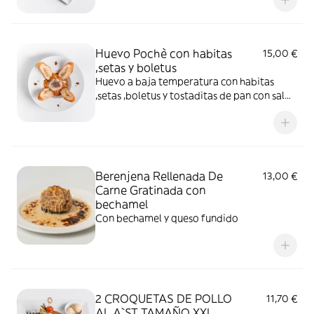
Huevo Pochè con habitas
15,00 €
,setas y boletus
Huevo a baja temperatura con habitas
,setas ,boletus y tostaditas de pan con sal
de huevo frito
Berenjena Rellenada De
13,00 €
Carne Gratinada con
bechamel
Con bechamel y queso fundido
2 CROQUETAS DE POLLO
11,70 €
AL A`ST TAMAÑO XXL