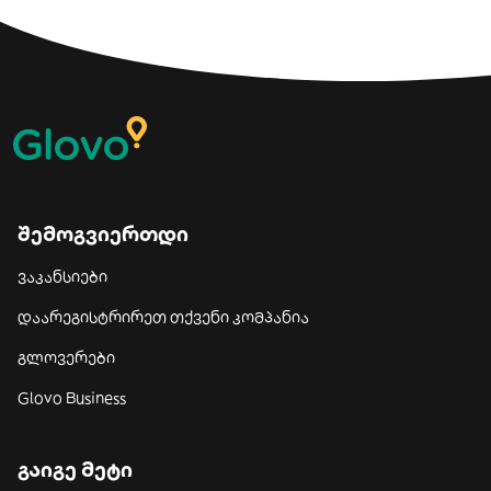
შემოგვიერთდი
ვაკანსიები
დაარეგისტრირეთ თქვენი კომპანია
გლოვერები
Glovo Business
გაიგე მეტი