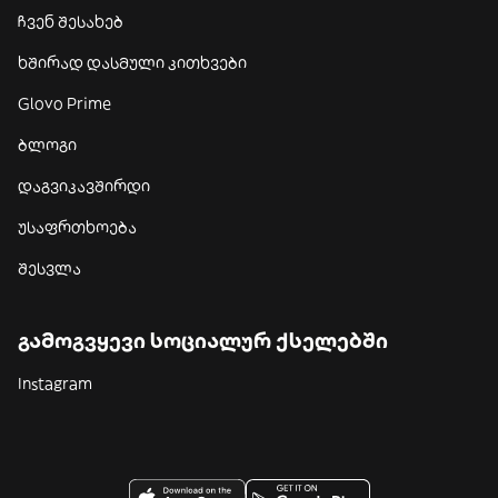
ჩვენ შესახებ
ხშირად დასმული კითხვები
Glovo Prime
ბლოგი
დაგვიკავშირდი
უსაფრთხოება
შესვლა
გამოგვყევი სოციალურ ქსელებში
Instagram