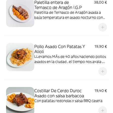
Paletilla entera de
38,00 €
Ternasco de Aragón I.G.P
Paletilla de Ternasco de Aragón asada a
baja temperatura en asado nocturno con
patatas
Pollo Asado Con Patatas Y
19,90 €
Alioli
LLevamos MÁs de 40 años haciendo pollos
asados en la ciudad , el tiempo nos avala ,
nuestro pollo siempre va acompañado de
patatas , caldo y un ali-oli muy especial que
hacemos en la casa.
Costillar De Cerdo Duroc
19,40 €
Asado con salsa barbacoa
Con patatas redondas y salsa BBQ casera