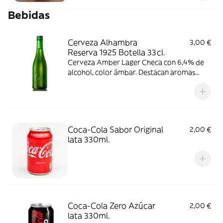
Bebidas
Cerveza Alhambra
3,00 €
Reserva 1925 Botella 33cl.
Cerveza Amber Lager Checa con 6,4% de
alcohol, color ámbar. Destacan aromas
florales y a caramelo, con gusto
ligeramente amargo y acidez suave.
Consumir entre 6-9 °C.
Coca-Cola Sabor Original
2,00 €
lata 330ml.
Coca-Cola Zero Azúcar
2,00 €
lata 330ml.