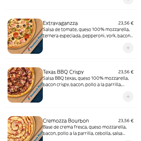
Extravaganzza
23,56 €
Salsa de tomate, queso 100% mozzarella,
ternera especiada, pepperoni, york, bacon,
cebolla, pimiento verde, champiñón y
aceitunas negras.
Texas BBQ Crispy
23,56 €
Salsa BBQ texas, queso 100% mozzarella,
bacon crispy, bacon, pollo a la parrilla,
carne de vacuno, queso cheddar en el
borde y salsa
Cremozza Bourbon
23,56 €
Base de crema fresca, queso mozzarella,
bacon, pollo a la parrilla, cebolla, salsa
Bourbon (0% alcohol)