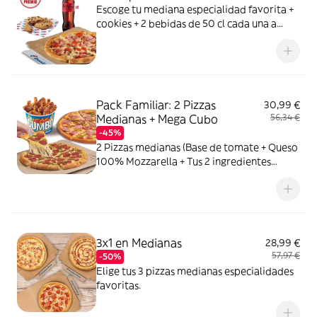
Escoge tu mediana especialidad favorita +
cookies + 2 bebidas de 50 cl cada una a
elegir entre Coca Cola, Coca Cola Zero,
Fanta de naranja, Fuze tea o Aquarius de
limón. Tu CocaCola con premio
Pack Familiar: 2 Pizzas
30,99 €
Medianas + Mega Cubo
56,34 €
-45%
2 Pizzas medianas (Base de tomate + Queso
100% Mozzarella + Tus 2 ingredientes
favoritos) + 1 Mega Cubo de pollo (17
unidades: 5 piezas de Strippers, 6 piezas de
Kickers y 6 piezas de Nuggets.) o Alitas de
pollo marinadas (18 unidades)
3x1 en Medianas
28,99 €
57,97 €
-50%
Elige tus 3 pizzas medianas especialidades
favoritas.