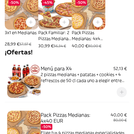
-50%
-45%
-50%
3x1 en Medianas
Pack Familiar: 2
Pack Pizzas
Pizzas Medianas
Medianas: 4x40
28,99 €
57,97 €
+ Mega Cubo
EUR
30,99 €
40,00 €
56,34 €
80,00 €
¡Ofertas!
Menú para X4
52,13 €
2 pizzas medianas + patatas + cookies + 4
refrescos de 50 cl cada uno a elegir entre
Coca Cola, Coca Cola Zero, Fanta de
naranja, Fuze tea o Aquarius de limón. Tu
CocaCola con premio
Pack Pizzas Medianas:
40,00 €
4x40 EUR
80,00 €
-50%
Elige tus 4 pizzas medianas especialidades