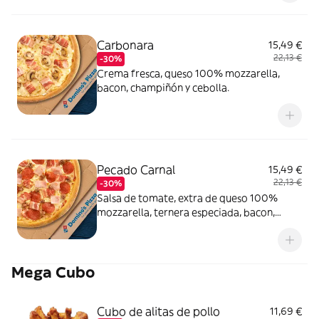
Carbonara
15,49 €
22,13 €
-30%
Crema fresca, queso 100% mozzarella,
bacon, champiñón y cebolla.
Pecado Carnal
15,49 €
22,13 €
-30%
Salsa de tomate, extra de queso 100%
mozzarella, ternera especiada, bacon,
pepperoni y york.
Mega Cubo
Cubo de alitas de pollo
11,69 €