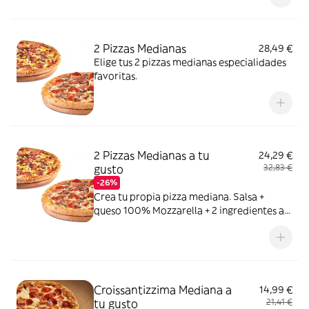
2 Pizzas Medianas
28,49 €
Elige tus 2 pizzas medianas especialidades
favoritas.
2 Pizzas Medianas a tu
24,29 €
gusto
32,83 €
-26%
Crea tu propia pizza mediana. Salsa +
queso 100% Mozzarella + 2 ingredientes a
elegir entre: York, Bacon, Bacon Crispy,
Carne de vacuno, Pollo a la parrilla,
Pepperoni, Atún,Champiñón, Cebolla,
Cebolla Caramelizada, Pimiento verde,
Maiz, Aceitunas negras
Croissantizzima Mediana a
14,99 €
tu gusto
21,41 €