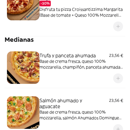
-30%
Disfruta tu pizza Croissantizzima Margarita
(Base de tomate + Queso 100% Mozzarella)
+ Tus 2 ingredientes favoritos
Medianas
Trufa y panceta ahumada
23,56 €
Base de crema fresca, queso 100%
mozzarella, champiñón, panceta ahumada
y salsa de trufa negra.
Salmón ahumado y
23,56 €
aguacate
Base de crema fresca, queso 100%
mozzarella, salmón Ahumados Dominguez
en lonchas, aguacate, eneldo y sésamo
negro.