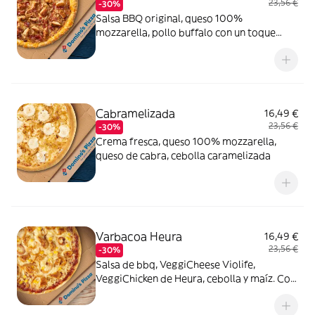
23,56 €
-30%
Salsa BBQ original, queso 100%
mozzarella, pollo buffalo con un toque
picante, bacon crispy, cebolla caramelizada
y queso
Cabramelizada
16,49 €
23,56 €
-30%
Crema fresca, queso 100% mozzarella,
queso de cabra, cebolla caramelizada
Varbacoa Heura
16,49 €
23,56 €
-30%
Salsa de bbq, VeggiCheese Violife,
VeggiChicken de Heura, cebolla y maíz. Con
masa veggi Thin Crust.