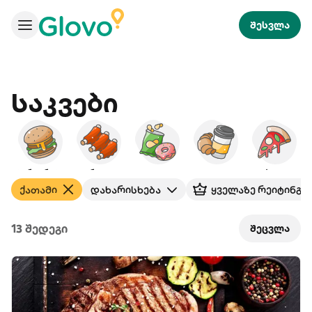
შესვლა
Საკვები
ბურგერები
ამერიკული
ხემსი
საუზმე
პიცა
ქათამი
დახარისხება
ყველაზე რეიტინგუ
13 შედეგი
შეცვლა