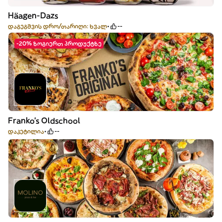
Häagen-Dazs
დაგეგმვის დრო/თარიღი: ხვალ
--
-20% ზოგიერთ პროდუქტზე
Franko's Oldschool
დაკეტილია
--