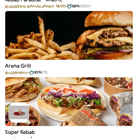
დაგეგმვის დრო/თარიღი: 18:00
98%
(500+)
Arena Grill
დაკეტილია
95%
(15)
Super Kebab