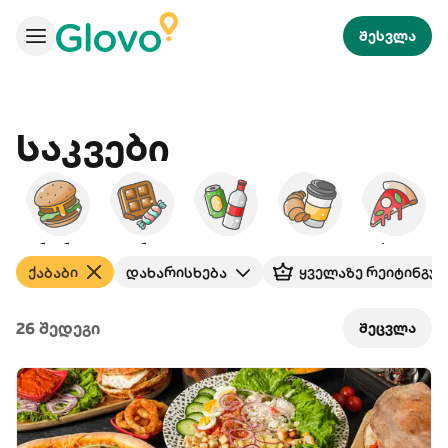
შესვლა
Საკვები
ბურგერები
დესერტები
სასმელები
საუზმე
პიცა
ქაბაბი
დახარისხება
ყველაზე რეიტინგუ
26 შედეგი
შეცვლა