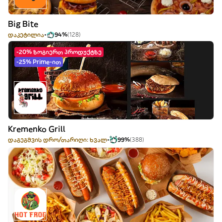
Big Bite
დაკეტილია
94%
(128)
-20% ზოგიერთ პროდუქტზე
-25% Prime-ით
Kremenko Grill
დაგეგმვის დრო/თარიღი: ხვალ
99%
(388)